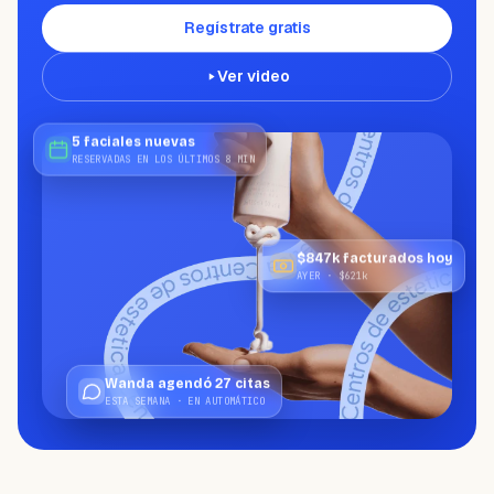
¿NECESITAS AYUDA?
Habla con un especialista y diseña tu
Regístrate gratis
plan.
Reservar demo
→
Ver video
5 faciales nuevas
RESERVADAS EN LOS ÚLTIMOS 8 MIN
$847k facturados hoy
AYER · $621k
Wanda agendó 27 citas
ESTA SEMANA · EN AUTOMÁTICO