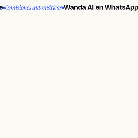
iones automáticas
Cobros
Wanda AI en WhatsApp
necesita