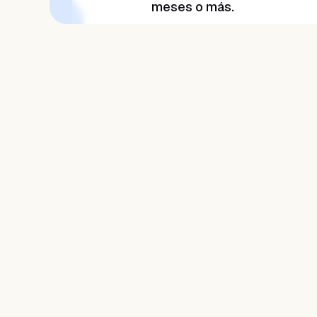
meses o más.
¡No dejes pasar esta oportunidad y
mejora tu gestión de negocio hoy
mismo!