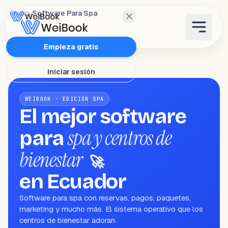
Inicio
›
Software Para Spa
Características
Empieza gratis
Iniciar sesión
Planes
WEIBOOK · EDICIÓN SPA
Wanda
El mejor software
spa y centros de
para
Blog
bienestar
🚀
WeiAcademy
en Ecuador
Software para spa con reservas, pagos, paquetes,
Contacto
marketing y mucho más. El sistema operativo que los
centros de bienestar adoran.