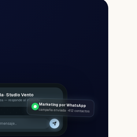
a · Studio Vento
nea — responde al instante
Marketing por WhatsApp
campaña enviada · 412 contactos
 mensaje…