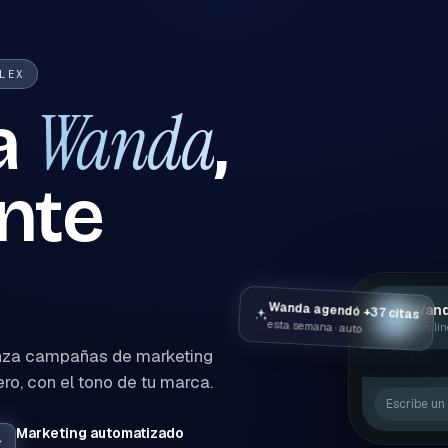
LEX
Wanda
a
,
ente
Wanda agendó +37 citas
Wand
W
esta semana · auto
en lí
anza campañas de marketing
o, con el tono de tu marca.
Escribe un
Marketing automatizado