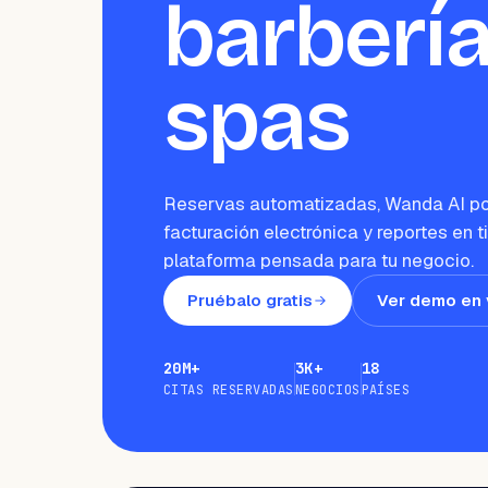
barbería
spas
Reservas automatizadas, Wanda AI p
facturación electrónica y reportes en 
plataforma pensada para tu negocio.
Pruébalo gratis
Ver demo en 
20M+
3K+
18
CITAS RESERVADAS
NEGOCIOS
PAÍSES