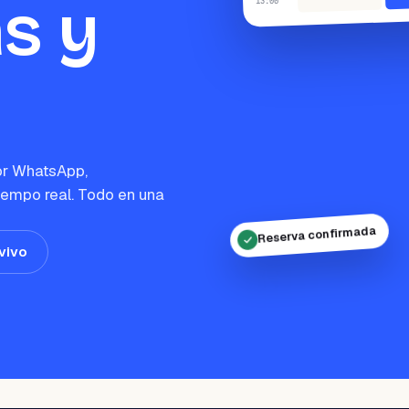
s y
:00
13
or WhatsApp,
tiempo real. Todo en una
Reserva confirmada
vivo