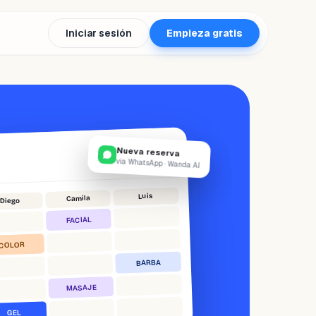
Iniciar sesión
Empieza gratis
Nueva reserva
vía WhatsApp · Wanda AI
Luis
Camila
Diego
FACIAL
COLOR
BARBA
MASAJE
GEL