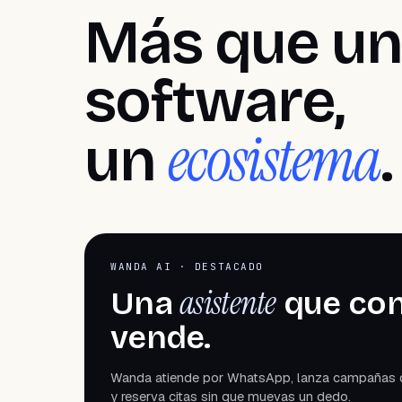
Más que un
software,
ecosistema
un
.
WANDA AI · DESTACADO
asistente
Una
que con
vende.
Wanda atiende por WhatsApp, lanza campañas 
y reserva citas sin que muevas un dedo.