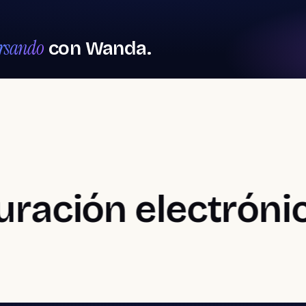
rsando
con Wanda.
tware para barberías
Software para spa
, Salones de uñas
rberías
Spas y
bienestar
ticidad en cada detalle
Tratamientos, cabinas y paqu
Wh
ión electrónica