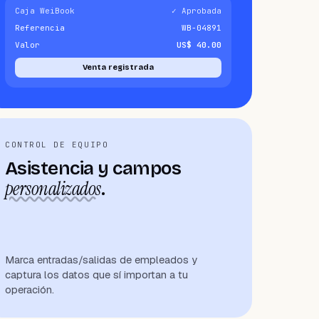
Caja WeiBook
✓ Aprobada
Referencia
WB-04891
Valor
US$ 40.00
Venta registrada
CONTROL DE EQUIPO
Asistencia y campos
personalizados
.
Marca entradas/salidas de empleados y
captura los datos que sí importan a tu
operación.