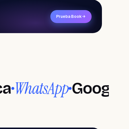
Prueba Book
Software para salones de
uñas
Salones de uñas
etes
Creatividad en cada diseño
atsApp
Google Rev