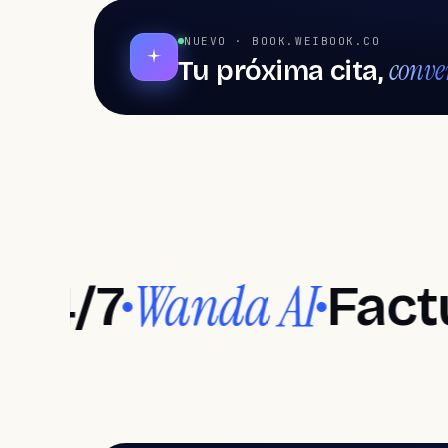
NUEVO · BOOK.WEIBOOK.CO
conve
Tu próxima cita,
Software para salones de
belleza
Sof
Salones de belleza, Barberías, Spas y bienestar
Salones de
Ba
belleza
Agenda y citas para cada estilista
Auten
Wanda AI
7
Facturac