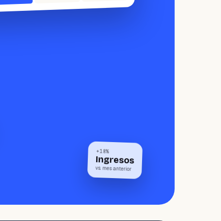
+18%
Ingresos
vs. mes anterior