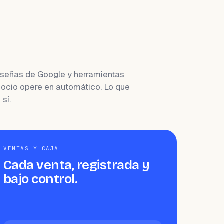
reseñas de Google y herramientas
ocio opere en automático. Lo que
sí.
VENTAS Y CAJA
Cada venta, registrada y
bajo control.