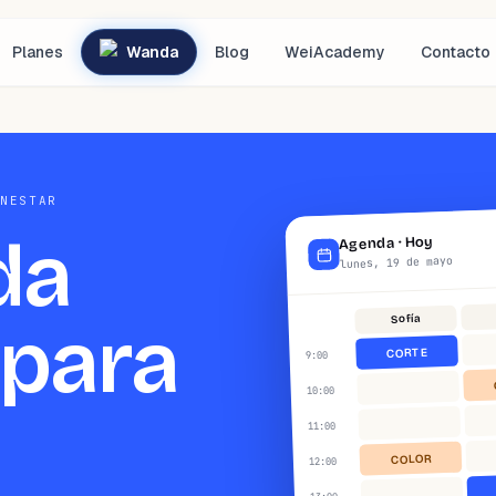
Planes
Wanda
Blog
WeiAcademy
Contacto
ENESTAR
da
Hoy
·
Agenda
lunes, 19 de mayo
Sofía
para
CORTE
:00
9
:00
10
:00
11
COLOR
:00
12