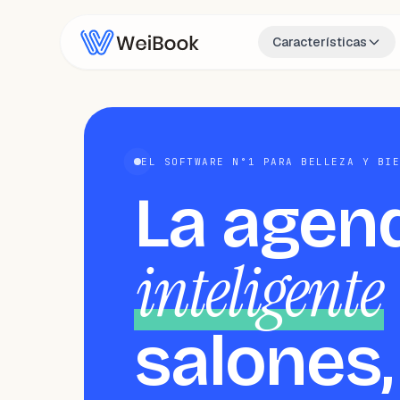
Características
EL SOFTWARE N°1 PARA BELLEZA Y BI
La agen
inteligente
salones,