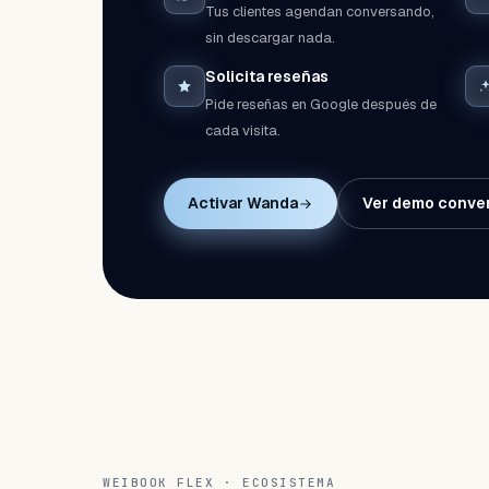
Tus clientes agendan conversando,
sin descargar nada.
Solicita reseñas
Pide reseñas en Google después de
cada visita.
Activar Wanda
Ver demo conver
WEIBOOK FLEX · ECOSISTEMA