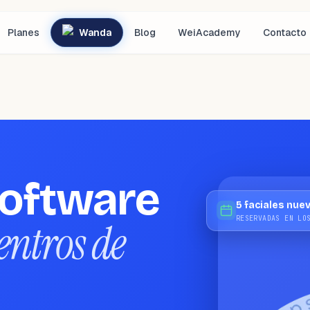
Planes
Wanda
Blog
WeiAcademy
Contacto
software
5 faciales nue
RESERVADAS EN LO
entros de