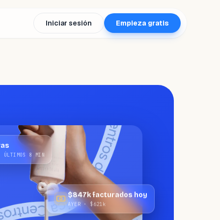
Iniciar sesión
Empieza gratis
vas
S ÚLTIMOS 8 MIN
$847k facturados hoy
AYER · $621k