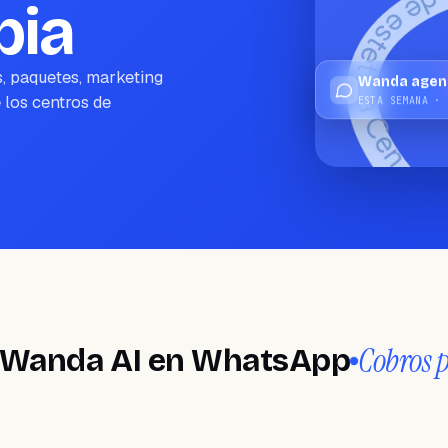
bia
, paquetes, marketing
Wanda agend
 los centros de
ESTA SEMANA · 
Cobros por antic
 AI en WhatsApp