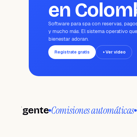
en Colom
Software para spa con reservas, pagos
y mucho más. El sistema operativo que
bienestar adoran.
Regístrate gratis
Ver video
Comisiones automáticas
ente
Wanda