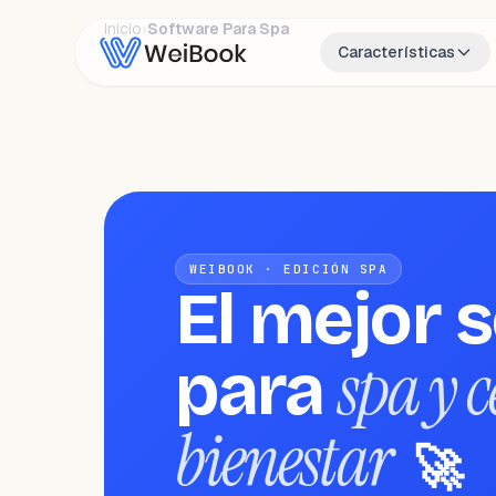
Inicio
›
Software Para Spa
Características
WEIBOOK · EDICIÓN SPA
El mejor 
spa y c
para
bienestar
🚀