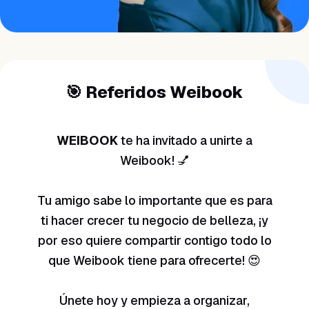
¿NECESITAS AYUDA?
Habla con un especialista y diseña tu
plan.
Reservar demo
→
🎯 Referidos Weibook
WEIBOOK
te ha invitado a unirte a
Weibook! 💅
Tu amigo sabe lo importante que es para
ti hacer crecer tu negocio de belleza, ¡y
por eso quiere compartir contigo todo lo
que Weibook tiene para ofrecerte! 😍
Únete hoy y empieza a organizar,