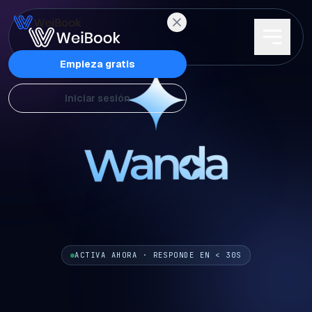
Características
Empieza gratis
Iniciar sesión
Planes
Wanda
Blog
WeiAcademy
ACTIVA AHORA · RESPONDE EN < 30S
Contacto