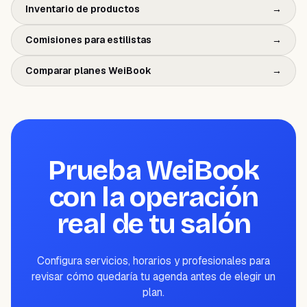
Inventario de productos
→
Comisiones para estilistas
→
Comparar planes WeiBook
→
Prueba WeiBook
con la operación
real de tu salón
Configura servicios, horarios y profesionales para
revisar cómo quedaría tu agenda antes de elegir un
plan.