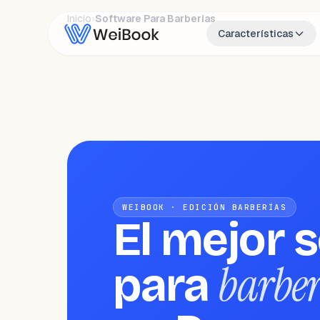
Inicio
›
Software Para Barberias
Características
WEIBOOK · EDICIÓN BARBERÍAS
El mejor 
barber
para