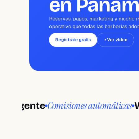
en Panam
Reservas, pagos, marketing y mucho m
operativo que todas las barberías ador
Regístrate gratis
Ver video
Comisiones automáticas
igente
Wand