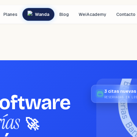
Planes
Wanda
Blog
WeiAcademy
Contacto
3 citas nuevas
software
RESERVADAS EN LO
ías
🚀