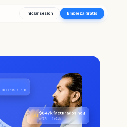
Iniciar sesión
Empieza gratis
S ÚLTIMOS 4 MIN
$847k facturados hoy
AYER · $621k