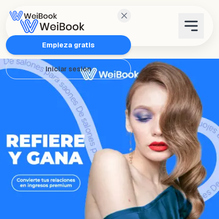
Características
Empieza gratis
Iniciar sesión
Planes
Wanda
Blog
WeiAcademy
Contacto