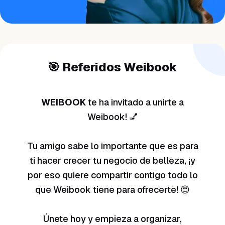
¿NECESITAS AYUDA?
Habla con un especialista y diseña tu
plan.
Reservar demo
→
🎯 Referidos Weibook
WEIBOOK
te ha invitado a unirte a
Weibook! 💅
Tu amigo sabe lo importante que es para
ti hacer crecer tu negocio de belleza, ¡y
por eso quiere compartir contigo todo lo
que Weibook tiene para ofrecerte! 😍
Únete hoy y empieza a organizar,