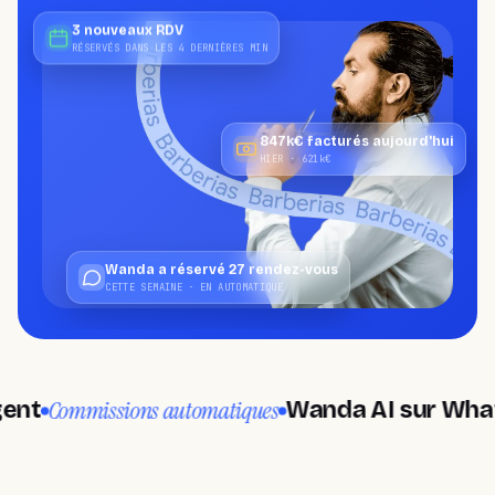
BESOIN D'AIDE?
Parlez à un spécialiste et concevez
3 nouveaux RDV
votre plan.
RÉSERVÉS DANS LES 4 DERNIÈRES MIN
Réserver une démo
→
847k€ facturés aujourd'hui
HIER · 621k€
Wanda a réservé 27 rendez-vous
CETTE SEMAINE · EN AUTOMATIQUE
Commissions automatiques
Wanda AI sur WhatsA