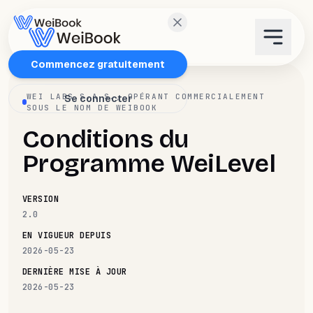
Caractéristiques
Commencez gratuitement
WEI LABS S.A.S., OPÉRANT COMMERCIALEMENT
Se connecter
Plans
SOUS LE NOM DE WEIBOOK
Conditions du
Wanda
Programme WeiLevel
Blog
VERSION
2.0
WeiAcademy
EN VIGUEUR DEPUIS
2026-05-23
DERNIÈRE MISE À JOUR
Contact
2026-05-23