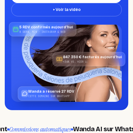
BESOIN D'AIDE?
Parlez à un spécialiste et concevez
Voir la vidéo
votre plan.
Réserver une démo
→
5 RDV confirmés aujourd'hui
8 DERN. MIN · INSTAGRAM & WEB
847 350 € facturés aujourd'hui
+36% VS. HIER 📈
Wanda a réservé 27 RDV
CETTE SEMAINE SUR WHATSAPP
Commissions automatiques
Wanda AI sur WhatsA