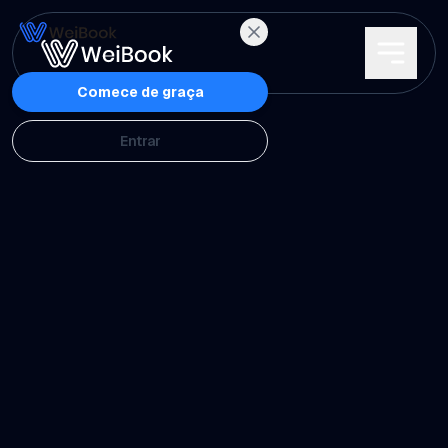
Características
Comece de graça
Entrar
Planos
Wanda
Blog
WeiAcademy
Contato