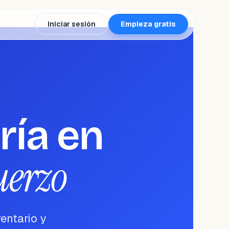
Iniciar sesión
Empieza gratis
ría en
fuerzo
entario y