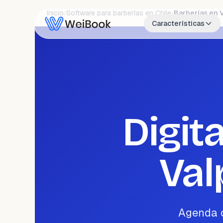
Inicio
›
Software para barberías en Chile
›
Barberías en 
Características
Digit
Val
Agenda o