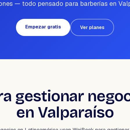
ones — todo pensado para barberías en Valp
Empezar gratis
Ver planes
a gestionar negoc
en Valparaíso
ocios en Latinoamérica usan WeiBook para gestionar 