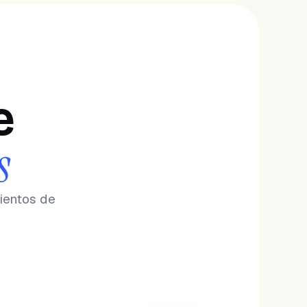
e
s
ientos de