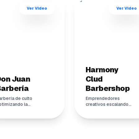
Ver Video
Ver Video
Harmony
Don Juan
Clud
Barbería
Barbershop
arbería de culto
Emprendedores
ptimizando la
creativos escalando
xperiencia de sus
su negocio de
lientes 24/7.
belleza sin fronteras.