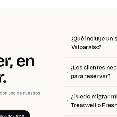
¿Qué incluye un 
01
Valparaíso?
r, en
¿Los clientes nec
.
02
para reservar?
con uno de nuestros
¿Puedo migrar m
03
Treatwell o Fres
989-283-9258