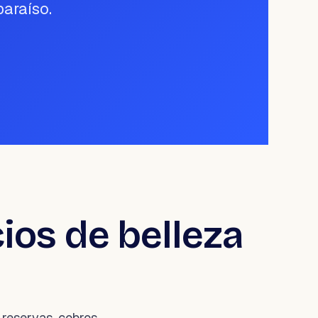
araíso.
ios de belleza
reservas, cobros,