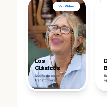
Ver Video
Los
Clásicos
Dueña de salón que
B
transformó su
o
operación manual a
e
digital con WeiBook.
c