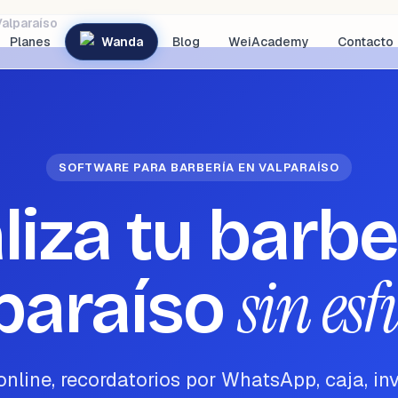
Valparaíso
Planes
Wanda
Blog
WeiAcademy
Contacto
SOFTWARE PARA BARBERÍA EN VALPARAÍSO
aliza tu barbe
sin es
paraíso
nline, recordatorios por WhatsApp, caja, inv