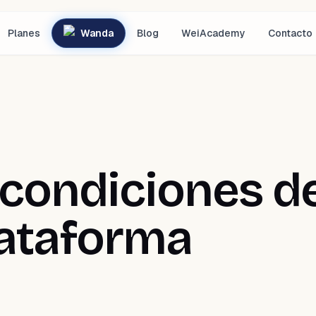
Planes
Wanda
Blog
WeiAcademy
Contacto
condiciones de
lataforma