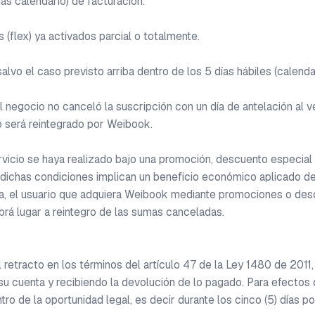
as calendario) de facturación.

flex) ya activados parcial o totalmente.

lvo el caso previsto arriba dentro de los 5 días hábiles (calendari
el negocio no canceló la suscripción con un día de antelación al ve
o será reintegrado por Weibook.

rvicio se haya realizado bajo una promoción, descuento especial o 
dichas condiciones implican un beneficio económico aplicado de m
, el usuario que adquiera Weibook mediante promociones o des
brá lugar a reintegro de las sumas canceladas.

etracto en los términos del artículo 47 de la Ley 1480 de 2011, es
su cuenta y recibiendo la devolución de lo pagado. Para efectos 
 de la oportunidad legal, es decir durante los cinco (5) días pos