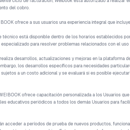
uiente ciclo de facturación, Weibook está autorizado a realizar el
nto del cobro.

OOK ofrece a sus usuarios una experiencia integral que incluye:
te técnico está disponible dentro de los horarios establecidos 
 especializado para resolver problemas relacionados con el uso d
aliza desarrollos, actualizaciones y mejoras en la plataforma de
embargo, los desarrollos específicos para necesidades particular
sujetos a un costo adicional y se evaluará si es posible ejecutarl
WEIBOOK ofrece capacitación personalizada a los Usuarios que con
es educativos periódicos a todos los demás Usuarios para facilita
rán acceder a períodos de prueba de nuevos productos, funciona