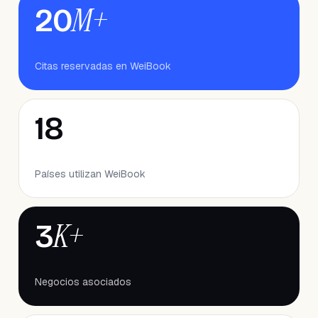
M+
20
Citas reservadas en WeiBook
18
Países utilizan WeiBook
K+
3
Negocios asociados