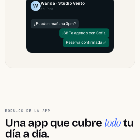
Wanda · Studio Vento
W
Exportable a tu CRM
en línea
¿Pueden mañana 3pm?
¡Sí! Te agendo con Sofía.
Reserva confirmada ✅
MÓDULOS DE LA APP
todo
Una app que cubre
tu
día a día.