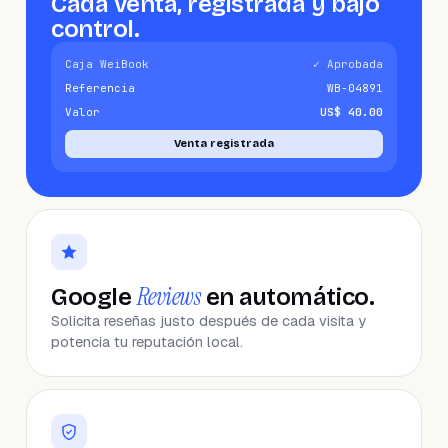
Cada venta, registrada y bajo
control.
Caja WeiBook
✓ Aprobada
Referencia
WB-04891
Valor
US$ 40.00
Venta registrada
Reviews
Google
en automático.
Solicita reseñas justo después de cada visita y
potencia tu reputación local.