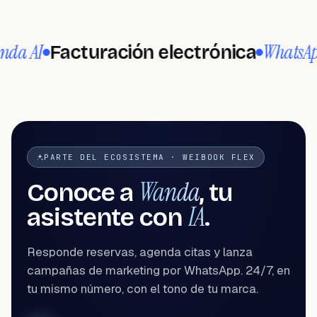
Salones de uñas
Agenda y citas para cada estilista
Autenticidad en cada detalle
I
WhatsApp
Facturación electrónica
Go
Tratamientos, cabinas y paquetes
Creatividad en cada diseño
PARTE DEL ECOSISTEMA · WEIBOOK FLEX
Wanda
Conoce a
, tu
IA
asistente con
.
Responde reservas, agenda citas y lanza
campañas de marketing por WhatsApp. 24/7, en
tu mismo número, con el tono de tu marca.