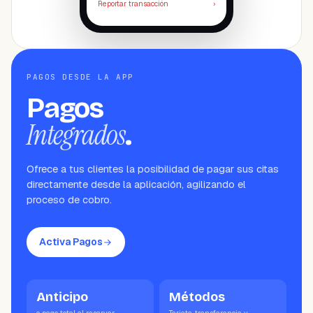
Reportar transacción
›
PAGOS DESDE LA APP
Pagos
Integrados
.
Ofrece a tus clientes la posibilidad de pagar sus citas
directamente desde la aplicación, agilizando el
proceso de cobro.
Activa Pagos
Anticipo
Métodos