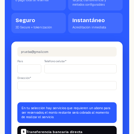
o pago total al reservar
Tarjeta, transferencia y
métodos configurables
Seguro
Instantáneo
3D Secure + tokenización
Acreditación inmediata
prueba@gmail.com
País
Teléfono celular*
+
3111234567
Dirección*
prueba calle 1
Información de pago
En tu selección hay servicios que requieren un abono para
ser reservados, el monto restante será cobrado al momento
de realizar el servicio.
Transferencia bancaria directa
$