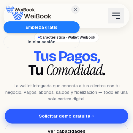
Características
Empieza gratis
Característica · Wallet WeiBook
Iniciar sesión
Planes
Tus Pagos,
Wanda
Comodidad
Tu
.
Blog
La wallet integrada que conecta a tus clientes con tu
negocio. Pagos, abonos, saldos y fidelización — todo en una
WeiAcademy
sola cartera digital.
Contacto
Solicitar demo gratuita
Ver capacidades