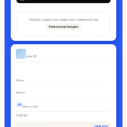
Adjuntar comprobante de transferencia
Arrastra y suelta una imagen aquí o selecciona una
Seleccionar Imagen
Weibook App
calle 155
Resumen
LIMPIEZA FACIAL
US$ 75
20min
UÑAS ACRÍLICAS
US$ 25
120min
Jessica Saavedra
JS
Manicurista
7/04/25
2:30 p. m.
Total a pagar:
US$ 100