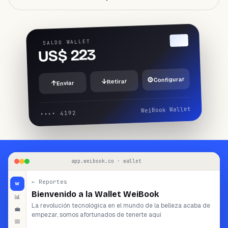
¿NECESITAS AYUDA?
Habla con un especialista y diseña tu
plan.
Reservar demo
→
SALDO WALLET
US$ 223
⚙
Configurar
↓
Retirar
↑
Enviar
WeiBook Wallet
•••• 4192
app.weibook.co · wallet
← Reportes
W
Bienvenido a la Wallet WeiBook
📊
La revolución tecnológica en el mundo de la belleza acaba de
💼
empezar, somos afortunados de tenerte aquí
📅