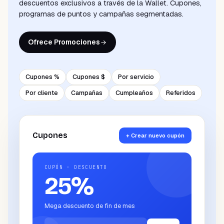
descuentos exclusivos a través de la Wallet. Cupones,
programas de puntos y campañas segmentadas.
Ofrece Promociones
Cupones %
Cupones $
Por servicio
Por cliente
Campañas
Cumpleaños
Referidos
Cupones
+ Crear nuevo cupón
CUPÓN · DESCUENTO
25
%
Mega descuento de fin de mes