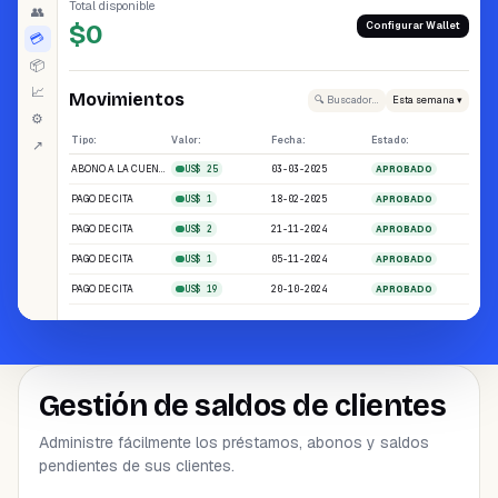
Total disponible
👥
Configurar Wallet
$0
💳
📦
📈
Movimientos
🔍 Buscador inteligente
Esta semana ▾
⚙
Tipo:
Valor:
Fecha:
Estado:
↗
ABONO A LA CUENTA
03-03-2025
US$ 25
APROBADO
PAGO DE CITA
18-02-2025
US$ 1
APROBADO
PAGO DE CITA
21-11-2024
US$ 2
APROBADO
PAGO DE CITA
05-11-2024
US$ 1
APROBADO
PAGO DE CITA
20-10-2024
US$ 19
APROBADO
Gestión de saldos de clientes
Administre fácilmente los préstamos, abonos y saldos
pendientes de sus clientes.