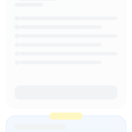
¿NECESITAS AYUDA?
Habla con un especialista y diseña tu
plan.
Reservar demo
→