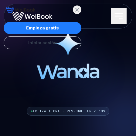
Características
Empieza gratis
Iniciar sesión
Planes
Wanda
Blog
WeiAcademy
ACTIVA AHORA · RESPONDE EN < 30S
Contacto