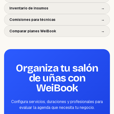
Inventario de insumos
→
Comisiones para técnicas
→
Comparar planes WeiBook
→
Organiza tu salón
de uñas con
WeiBook
Configura servicios, duraciones y profesionales para
evaluar la agenda que necesita tu negocio.