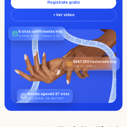
¿NECESITAS AYUDA?
Regístrate gratis
Habla con un especialista y diseña tu
plan.
Ver video
Reservar demo
→
6 citas confirmadas hoy
ÚLTIMOS 8 MIN · GOOGLE & IG
$847.350 facturado hoy
+36% VS. AYER 📈
Wanda agendó 27 citas
ESTA SEMANA POR WHATSAPP