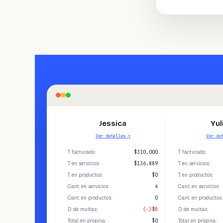
Jessica
Yul
Ver detalles ▾
Ver de
T. facturado
:
$310.000
T. facturado
:
T. en servicios
:
$136.889
T. en servicios
:
T. en productos
:
$0
T. en productos
:
Cant. en servicios
:
4
Cant. en servicios
:
Cant. en productos
:
0
Cant. en productos
D. de multas
:
(-)$0
D. de multas
:
Total en propina
:
$0
Total en propina
: