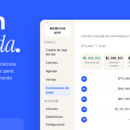
n
Proceso de pago
WEIBOOK
da
.
APP
Calcula y liquida las comisiones a 
CONSOLA
Últimos 7 días
Cuadre de caja
del día
$5,810,012
$2,580,821
$
Clientes
Total generado
Comisiones
 calcula
servicios
l ganó,
Agenda
 monto
JU
Juan va...
$773,000
Ventas
Comisiones de
AL
Alex 2
$265,000
pago
YU
Yulieth
$867,000
DESEMPEÑO
Informes
JE
Jessica
$2,221,012
Estadísticas
JE
Jessica Sa...
—
Configuración