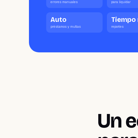
errores manuales
para liquidar
Auto
Tiempo 
préstamos y multas
reportes
Un e