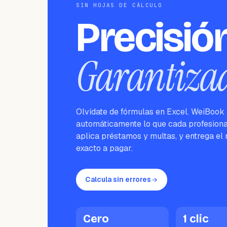
SIN HOJAS DE CÁLCULO
Precisió
Garantiza
Olvídate de fórmulas en Excel. WeiBook
automáticamente lo que cada profesiona
aplica préstamos y multas, y entrega el
exacto a pagar.
Calcula sin errores
Cero
1 clic