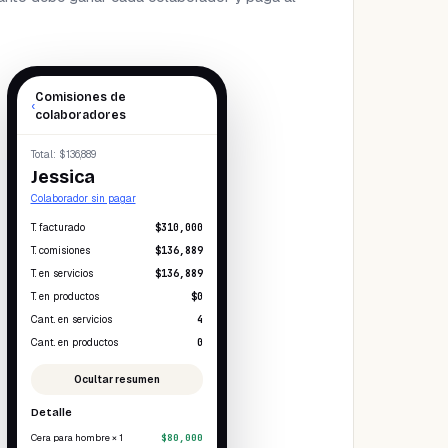
Comisiones de
‹
colaboradores
Total
: $136,889
Jessica
Colaborador sin pagar
T. facturado
$310,000
T. comisiones
$136,889
T. en servicios
$136,889
T. en productos
$0
Cant. en servicios
4
Cant. en productos
0
Ocultar resumen
Detalle
Cera para hombre × 1
$80,000