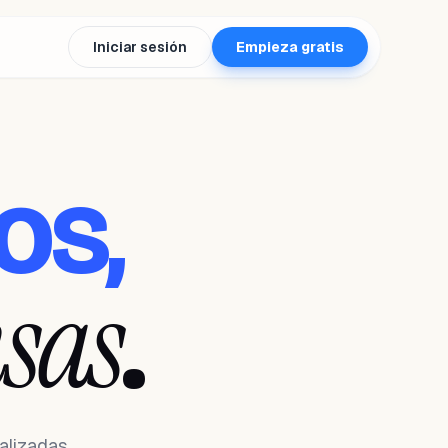
Iniciar sesión
Empieza gratis
os,
sas
.
alizadas,