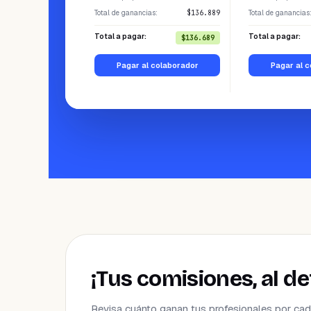
Total de ganancias
:
$136.889
Total de ganancias
Total a pagar:
Total a pagar:
$136.689
Pagar al colaborador
Pagar al 
¡Tus comisiones, al de
Revisa cuánto ganan tus profesionales por cada