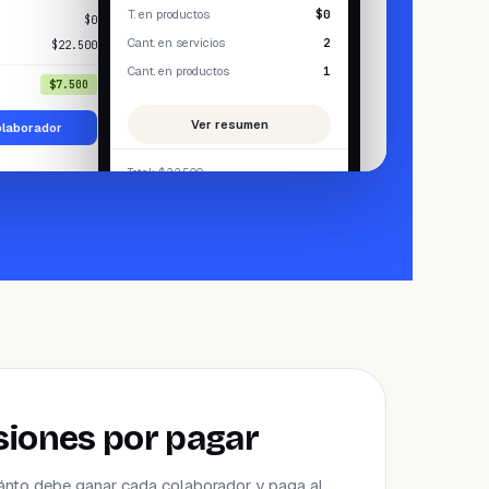
T. en productos
$0
$0
Total de ganancias
:
$35.000
Cant. en servicios
2
$22.500
Total a pagar:
$35.000
Cant. en productos
1
$7.500
Pagar al colaborador
Ver resumen
olaborador
Total
: $
22.500
Juan valderrama
iones por pagar
ánto debe ganar cada colaborador y paga al