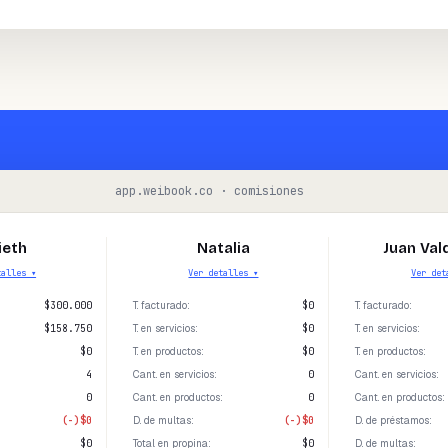
app.weibook.co · comisiones
ieth
Natalia
Juan Va
talles ▾
Ver detalles ▾
Ver det
$300.000
T. facturado
:
$0
T. facturado
:
$158.750
T. en servicios
:
$0
T. en servicios
:
$0
T. en productos
:
$0
T. en productos
:
4
Cant. en servicios
:
0
Cant. en servicios
:
:
0
Cant. en productos
:
0
Cant. en productos
:
(-)$0
D. de multas
:
(-)$0
D. de préstamos
:
$0
Total en propina
:
$0
D. de multas
: