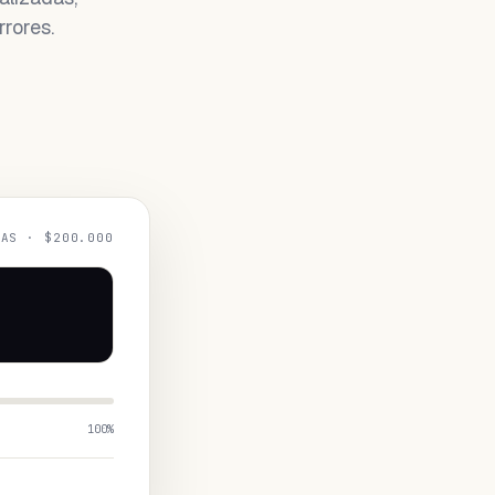
rores.
CAS · $200.000
100
%