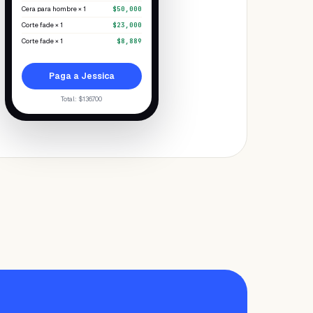
Cera para hombre × 1
$50,000
Corte fade × 1
$23,000
Corte fade × 1
$8,889
Paga a Jessica
Total
: $136.700