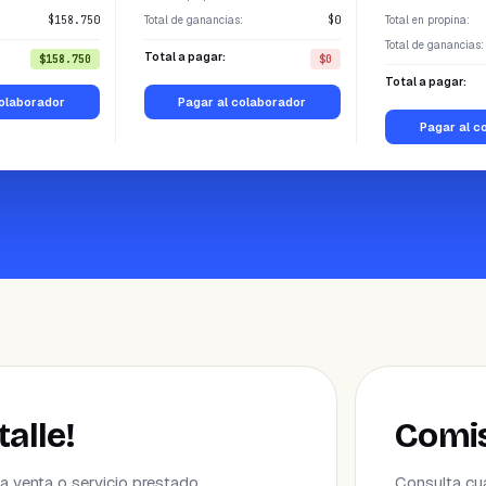
:
$158.750
Total de ganancias
:
$0
Total en propina
:
Total de ganancias
:
Total a pagar:
$158.750
$0
Total a pagar:
colaborador
Pagar al colaborador
Pagar al c
talle!
Comis
 venta o servicio prestado.
Consulta cu