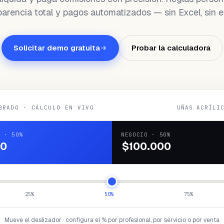
parencia total y pagos automatizados — sin Excel, sin er
Solicitar demo gratuita
Probar la calculadora
BRADO · CÁLCULO EN VIVO
UÑAS ACRÍLI
L
·
50
%
NEGOCIO
·
50
%
00
$100.000
25
%
50
%
75
%
Mueve el deslizador · configura el % por profesional, por servicio o por venta