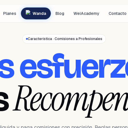
Planes
Wanda
Blog
WeiAcademy
Contacto
Característica · Comisiones a Profesionales
s esfuerz
Recompen
s
 liquida y paga comisiones con precisión. Reglas person