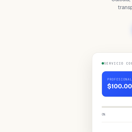
trans
SERVICIO CO
PROFESIONA
$100.0
0
%