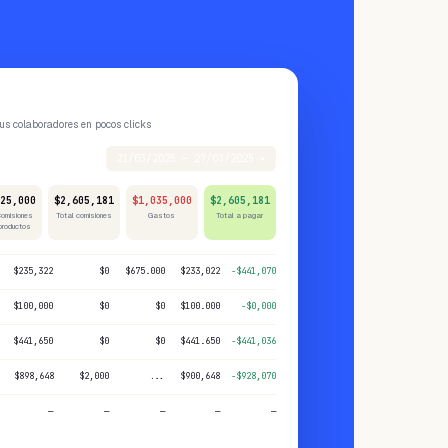
tus colaboradores en pocos clicks
21/03/2025 — 27/03/2025 ▾
25,000
$2,605,181
$1,035,000
$2,605,181
Comisiones
Total comisiones
Gastos
Total a pagar
productos
$235,322
$0
$675.000
$233,022
-$441,070
$100,000
$0
$0
$100.000
-$0,000
$441,650
$0
$0
$441.650
-$441,036
$898,648
$2,000
...
$900,648
-$928,070
—
—
—
—
—