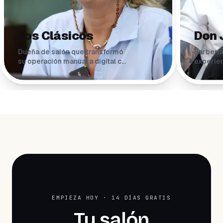
Los Clásicos
Don 
Dueña de salón que transformó
Barbería
su operación manual a digital con
experien
WeiBook.
EMPIEZA HOY · 14 DÍAS GRATIS
Tu salón