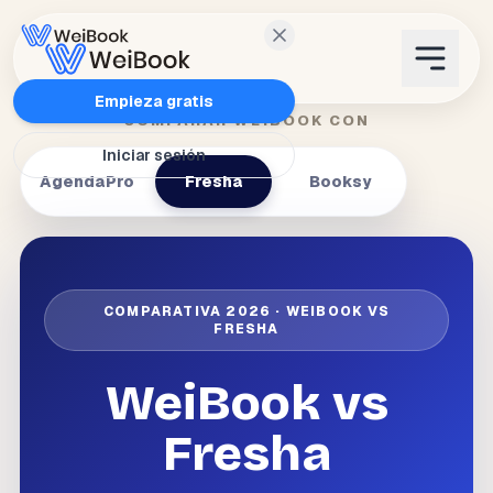
Características
Empieza gratis
COMPARAR WEIBOOK CON
Iniciar sesión
Planes
AgendaPro
Fresha
Booksy
Wanda
Blog
COMPARATIVA 2026 · WEIBOOK VS
FRESHA
WeiAcademy
WeiBook vs
Contacto
Fresha