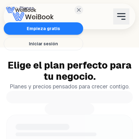
Inicio
›
Planes
Características
Empieza gratis
Iniciar sesión
Planes
Elige el plan perfecto para
Wanda
tu negocio.
Blog
Planes y precios pensados para crecer contigo.
WeiAcademy
Contacto