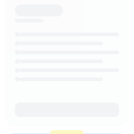
¿NECESITAS AYUDA?
Habla con un especialista y diseña tu
plan.
Reservar demo
→