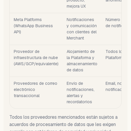
producto,
anonimizado
mejora UX
Meta Platforms
Notificaciones
Número de te
(WhatsApp Business
y comunicación
de notificaci
API)
con clientes del
Merchant
Proveedor de
Alojamiento de
Todos los da
infraestructura de nube
la Plataforma y
Plataforma
(AWS/GCP/equivalente)
almacenamiento
de datos
Proveedores de correo
Envío de
Email, nombre
electrónico
notificaciones,
notificación
transaccional
alertas y
recordatorios
Todos los proveedores mencionados están sujetos a
acuerdos de procesamiento de datos que les exigen