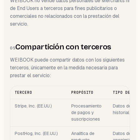
WEIBOOK no vende datos personales de Merchants ni
de End Users a terceros para fines publicitarios o
comerciales no relacionados con la prestación del
servicio.
Compartición con terceros
05
WEIBOOK puede compartir datos con los siguientes
terceros, únicamente en la medida necesaria para
prestar el servicio:
TERCERO
PROPÓSITO
TIPO DE DA
Stripe, Inc. (EE.UU.)
Procesamiento
Datos de fact
de pagos y
historial de 
suscripciones
PostHog, Inc. (EE.UU.)
Analítica de
Datos de us