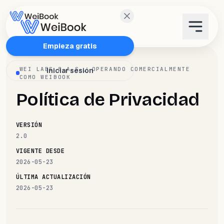
Características
Empieza gratis
WEI LABS S.A.S., OPERANDO COMERCIALMENTE
Iniciar sesión
Planes
COMO WEIBOOK
Política de Privacidad
Wanda
VERSIÓN
Blog
2.0
VIGENTE DESDE
2026-05-23
WeiAcademy
ÚLTIMA ACTUALIZACIÓN
2026-05-23
Contacto