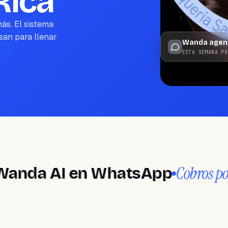
Rica
ás. El sistema
san para llenar
Wanda agend
ESTA SEMANA PO
Cobros por anti
 AI en WhatsApp