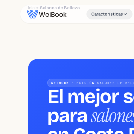
Inicio
›
Salones de Belleza
Características
WEIBOOK · EDICIÓN SALONES DE BEL
El mejor 
salones
para