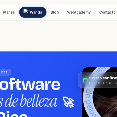
Planes
Wanda
Blog
WeiAcademy
Contacto
LEZA
software
5 citas confir
ÚLTIMOS 8 MIN · 
 de belleza
🚀