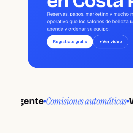
en Costa 
Reservas, pagos, marketing y mucho m
operativo que los salones de belleza u
agenda y ordenar su equipo.
Regístrate gratis
Ver video
Comisiones automáticas
gente
Wanda