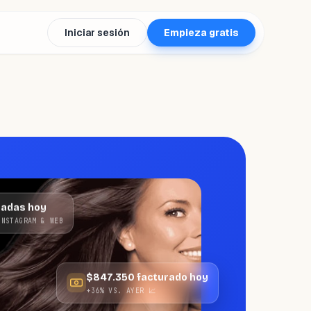
Iniciar sesión
Empieza gratis
madas hoy
INSTAGRAM & WEB
$847.350 facturado hoy
+36% VS. AYER 📈