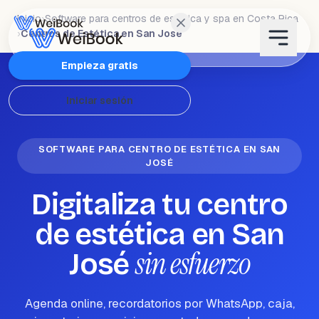
Inicio
›
Software para centros de estética y spa en Costa Rica
›
Centros de Estética en San José
Características
Empieza gratis
Iniciar sesión
Planes
Wanda
SOFTWARE PARA CENTRO DE ESTÉTICA EN SAN
JOSÉ
Blog
Digitaliza tu centro
de estética en San
WeiAcademy
sin esfuerzo
José
Contacto
Agenda online, recordatorios por WhatsApp, caja,