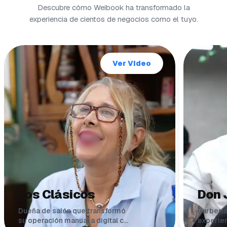
Descubre cómo Weibook ha transformado la
experiencia de cientos de negocios como el tuyo.
Ver Video
Los Clásicos
Don 
Dueña de salón que transformó
Barbería
su operación manual a digital con
experien