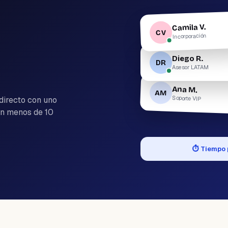
Camila V.
CV
Incorporación
Diego R.
DR
Asesor LATAM
Ana M.
AM
Soporte VIP
 directo con uno
en menos de 10
⏱
Tiempo 