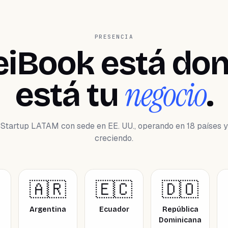
PRESENCIA
iBook está do
negocio
está tu
.
Startup LATAM con sede en EE. UU., operando en 18 países y
creciendo.
🇦🇷
🇪🇨
🇩🇴
Argentina
Ecuador
República
Dominicana