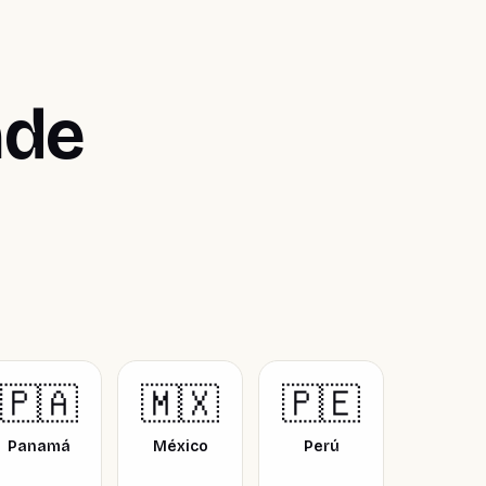
nde
🇵🇦
🇲🇽
🇵🇪
Panamá
México
Perú