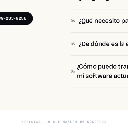
989-283-9258
¿Qué necesito pa
04
¿De dónde es la
05
¿Cómo puedo tran
06
mi software actu
NOTICIAS, LO QUE HABLAN DE NOSOTROS