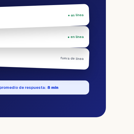
● en línea
● en línea
fuera de línea
promedio de respuesta:
8 min