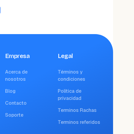
Empresa
Legal
Acerca de
Términos y
nosotros
condiciones
Blog
Política de
privacidad
Contacto
Terminos Rachas
Soporte
Terminos referidos