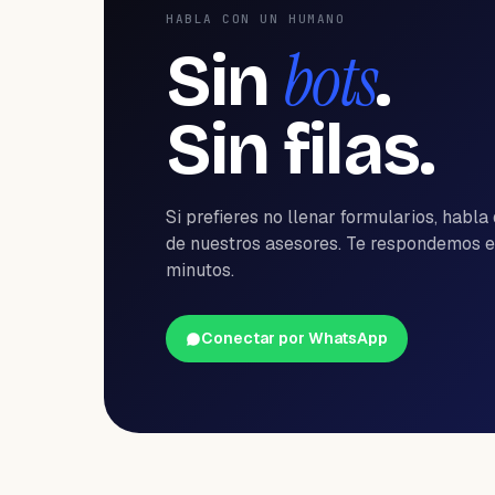
HABLA CON UN HUMANO
bots
Sin
.
Sin filas.
Si prefieres no llenar formularios, habla
de nuestros asesores. Te respondemos 
minutos.
Conectar por WhatsApp