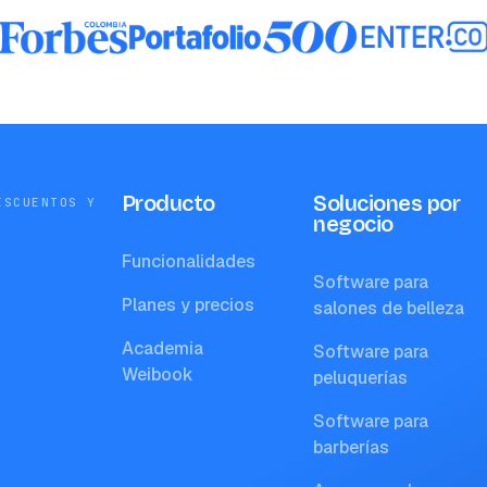
Producto
Soluciones por
ESCUENTOS Y
negocio
Funcionalidades
Software para
Planes y precios
salones de belleza
Academia
Software para
Weibook
peluquerías
Software para
barberías