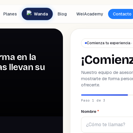
Planes
Wanda
Blog
WeiAcademy
Contacto
Comienza tu experiencia ·
rma en la
¡Comien
s llevan su
Nuestro equipo de asesor
mostrarte de forma perso
ofrecerte.
Paso 1 de 3
Nombre
*