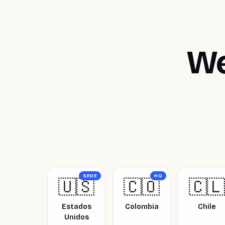
We
SEDE
HQ
🇺🇸
🇨🇴
🇨🇱
Estados
Colombia
Chile
Unidos