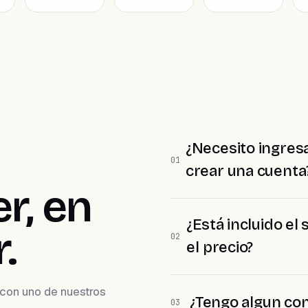
¿Necesito ingresa
01
crear una cuenta
r, en
¿Está incluido el
.
02
el precio?
con uno de nuestros
¿Tengo algun co
03