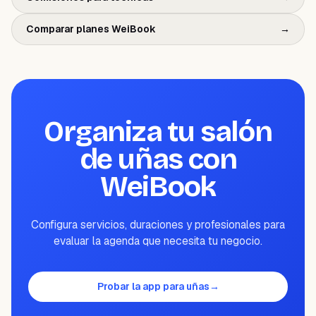
Comparar planes WeiBook
→
Organiza tu salón
de uñas con
WeiBook
Configura servicios, duraciones y profesionales para
evaluar la agenda que necesita tu negocio.
Probar la app para uñas
→