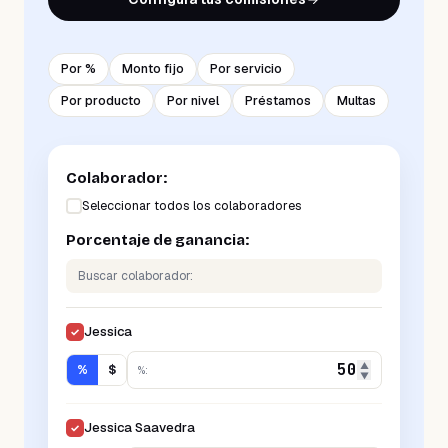
Por %
Monto fijo
Por servicio
Por producto
Por nivel
Préstamos
Multas
Colaborador:
Seleccionar todos los colaboradores
Porcentaje de ganancia:
Buscar colaborador:
Jessica
✓
▲
%
$
%
:
▼
Jessica Saavedra
✓