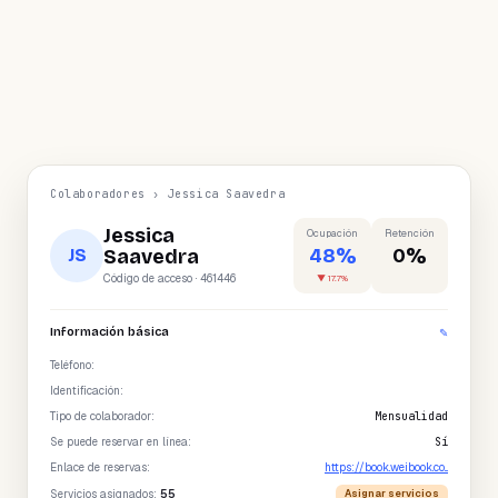
Colaboradores › Jessica Saavedra
Jessica
Ocupación
Retención
48%
0%
Saavedra
JS
Código de acceso · 461446
▼ 17.7%
Información básica
✎
Teléfono
:
Identificación
:
Tipo de colaborador
:
Mensualidad
Se puede reservar en línea
:
Sí
Enlace de reservas:
https://book.weibook.co...
Servicios asignados:
55
Asignar servicios