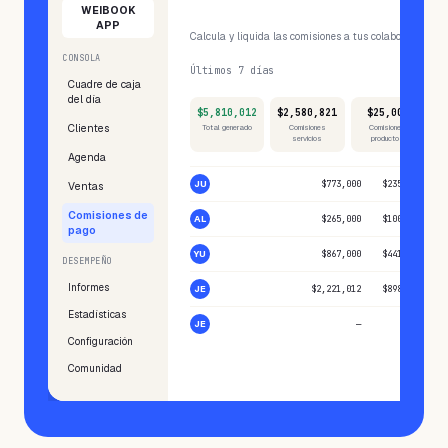
Proceso de pago
WEIBOOK
APP
Calcula y liquida las comisiones a tus colaboradores e
CONSOLA
Últimos 7 días
Cuadre de caja
del día
$5,810,012
$2,580,821
$25,000
$
Clientes
Total generado
Comisiones
Comisiones
To
servicios
productos
Agenda
JU
Juan va...
$773,000
$235,322
Ventas
Comisiones de
AL
Alex 2
$265,000
$100,000
pago
YU
Yulieth
$867,000
$441,650
DESEMPEÑO
Informes
JE
Jessica
$2,221,012
$898,648
Estadísticas
JE
Jessica Sa...
—
—
Configuración
Comunidad