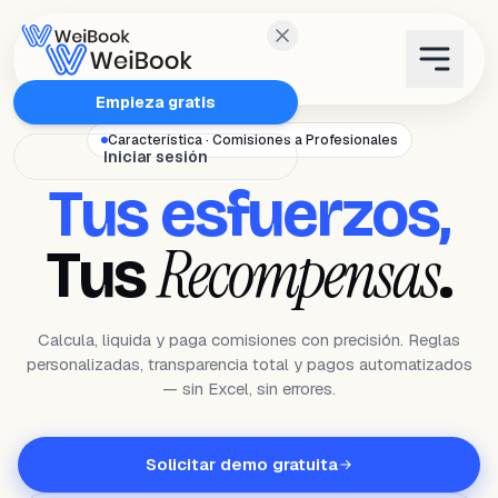
Características
Empieza gratis
Característica · Comisiones a Profesionales
Iniciar sesión
Planes
Tus esfuerzos,
Wanda
Recompensas
Tus
.
Blog
Calcula, liquida y paga comisiones con precisión. Reglas
personalizadas, transparencia total y pagos automatizados
WeiAcademy
— sin Excel, sin errores.
Contacto
Solicitar demo gratuita