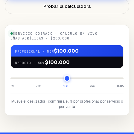
¿NECESITAS AYUDA?
Probar la calculadora
Habla con un especialista y diseña tu
plan.
Reservar demo
→
SERVICIO COBRADO · CÁLCULO EN VIVO
UÑAS ACRÍLICAS · $200.000
$100.000
PROFESIONAL
·
50
%
$100.000
NEGOCIO
·
50
%
0
%
25
%
50
%
75
%
100
%
Mueve el deslizador · configura el % por profesional, por servicio o
por venta