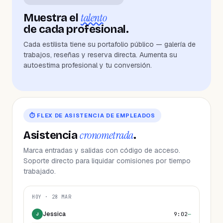
talento
Muestra el
de cada profesional.
Cada estilista tiene su portafolio público — galería de
trabajos, reseñas y reserva directa. Aumenta su
autoestima profesional y tu conversión.
Color rubio
Corte fade
Mechas
Uñas 5D
⏱ FLEX DE ASISTENCIA DE EMPLEADOS
cronometrada
Asistencia
.
Marca entradas y salidas con código de acceso.
Soporte directo para liquidar comisiones por tiempo
trabajado.
HOY · 28 MAR
Jessica
9:02
—
J