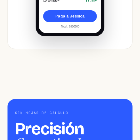
Corte fade × 1
$8,889
Paga a Jessica
Total
: $136.700
SIN HOJAS DE CÁLCULO
Precisión