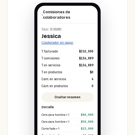
Comisiones de
‹
colaboradores
Total
: $136,889
Jessica
Colaborador sin pagar
T. facturado
$310,000
T. comisiones
$136,889
T. en servicios
$136,889
T. en productos
$0
Cant. en servicios
4
Cant. en productos
0
Ocultar resumen
Detalle
Cera para hombre × 1
$80,000
Cera para hombre × 1
$50,000
Corte fade × 1
$23,000