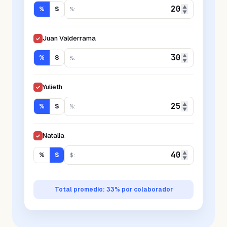
▲
%
$
%
:
▼
Juan Valderrama
✓
▲
%
$
%
:
▼
Yulieth
✓
▲
%
$
%
:
▼
Natalia
✓
▲
%
$
$
:
▼
Total promedio:
33
% por colaborador