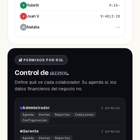
Yulieth
9:15
—
Y
Juan V.
9:45
13:20
J
Natalia
—
—
N
🔐 PERMISOS POR ROL
accesos
Control de
.
Define qué ve cada colaborador. Su agenda sí, los
datos financieros del negocio no.
Administrador
5
permisos
Agenda
Ventas
Reportes
Comisiones
Configuración
Gerente
3
permisos
Agenda
Ventas
Reportes