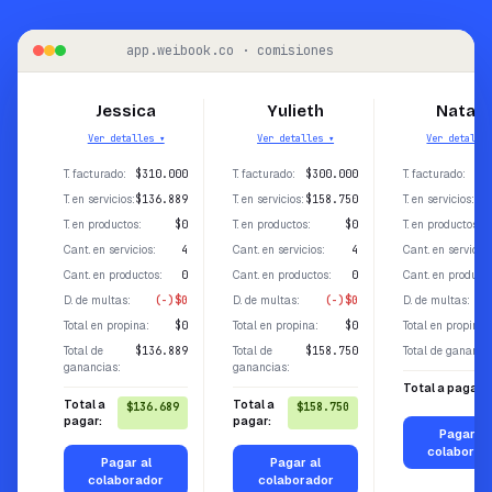
app.weibook.co · comisiones
Jessica
Yulieth
Natali
Ver detalles ▾
Ver detalles ▾
Ver detalle
T. facturado
:
$310.000
T. facturado
:
$300.000
T. facturado
:
T. en servicios
:
$136.889
T. en servicios
:
$158.750
T. en servicios
:
T. en productos
:
$0
T. en productos
:
$0
T. en productos
:
Cant. en servicios
:
4
Cant. en servicios
:
4
Cant. en servicios
Cant. en productos
:
0
Cant. en productos
:
0
Cant. en product
D. de multas
:
(-)$0
D. de multas
:
(-)$0
D. de multas
:
Total en propina
:
$0
Total en propina
:
$0
Total en propina
:
Total de
$136.889
Total de
$158.750
Total de gananci
ganancias
:
ganancias
:
Total a pagar:
Total a
Total a
$136.689
$158.750
pagar:
pagar:
Pagar al
colaborad
Pagar al
Pagar al
colaborador
colaborador