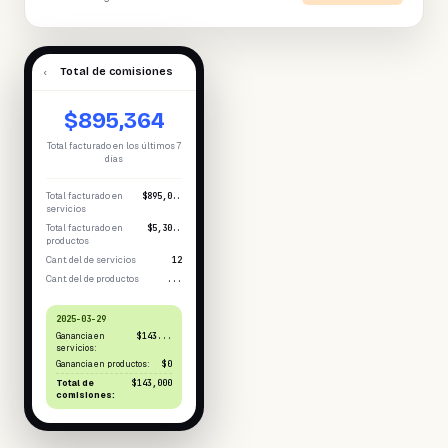
‹
Total de comisiones
$895,364
Total facturado en los últimos 7
días
Total facturado en
$895,0..
servicios
Total facturado en
$5,30..
productos
Cant. del de servicios
12
Cant. del de productos
...
2025-03-29
Ganancia en
$143...
servicios:
Ganancia en productos:
$0
Total de
$143,000
comisiones: