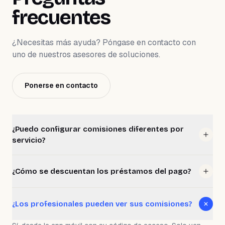
frecuentes
¿Necesitas más ayuda? Póngase en contacto con
uno de nuestros asesores de soluciones.
Ponerse en contacto
¿Puedo configurar comisiones diferentes por
servicio?
Sí. WeiBook permite configurar comisiones por profesional,
por categoría, por servicio individual o por producto.
¿Cómo se descuentan los préstamos del pago?
Combinas reglas según necesites.
Los préstamos registrados se descuentan automáticamente
del cálculo de comisión cuando liquidas. Puedes configurar el
¿Los profesionales pueden ver sus comisiones?
número de cuotas y WeiBook hace el seguimiento.