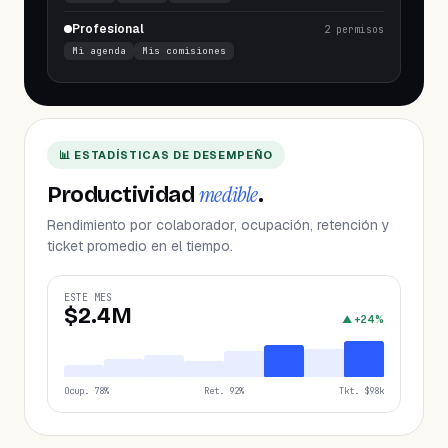
Profesional
2
permisos
Mi agenda
Mis comisiones
📊 ESTADÍSTICAS DE DESEMPEÑO
medible
Productividad
.
Rendimiento por colaborador, ocupación, retención y
ticket promedio en el tiempo.
ESTE MES
$2.4M
▲ +24%
Ocup. 78%
Ret. 92%
Tkt. $98k