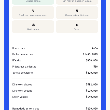
Cuadre actual
Sin movimientos en la caja
📁
🔄
Realizar ingreso de dinero
Cerrar caja anticipada
📤
📊
Retiro caja
Cerrar
Resumen
Reapertura
#666
Fecha de apertura
01-03-2025
Efectivo
$470.000
Préstamos a clientes
$50
Tarjeta de Crédito
$220.000
Dinero en abonos
$382.000
Dinero en deudas
$170.000
Nu en ventas
$140.000
Recaudado en servicios
$210.000