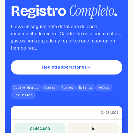
Completo
Registro
.
Lleva un seguimiento detallado de cada
movimiento de dinero. Cuadre de caja con un click,
gastos centralizados y reportes que respiran en
tiempo real.
Registra operaciones
Cuadre diario
Gastos
Abonos
Retiros
Multas
Comisiones
Cuadre de caja del día
28-03-2025
$1.466.000
❌