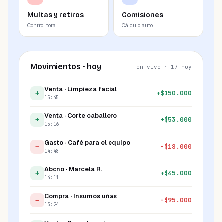
Multas y retiros
Comisiones
Control total
Cálculo auto
Movimientos · hoy
en vivo · 17 hoy
Venta · Limpieza facial
+
+
$
150.000
15:45
Venta · Corte caballero
+
+
$
53.000
15:16
Gasto · Café para el equipo
−
-
$
18.000
14:48
Abono · Marcela R.
+
+
$
45.000
14:11
Compra · Insumos uñas
−
-
$
95.000
13:24