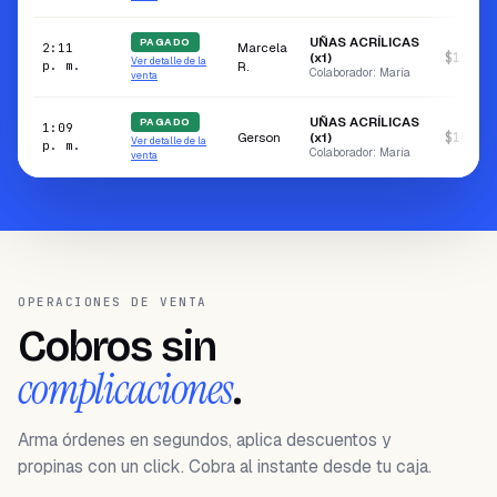
UÑAS ACRÍLICAS
PAGADO
Marcela
2:11
(x1)
$195.0
Ver detalle de la
p. m.
R.
Colaborador: María
venta
UÑAS ACRÍLICAS
PAGADO
1:09
Gerson
(x1)
$100.0
Ver detalle de la
p. m.
Colaborador: María
venta
OPERACIONES DE VENTA
Cobros sin
complicaciones
.
Arma órdenes en segundos, aplica descuentos y
propinas con un click. Cobra al instante desde tu caja.