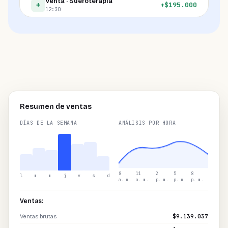
Venta · Sueroterapia
+
+
$
195.000
12:30
Multa · Llegada tarde
−
-
$
20.000
11:00
Propina · Jessica S.
+
+
$
8.000
10:45
Resumen de ventas
DÍAS DE LA SEMANA
ANÁLISIS POR HORA
8
11
2
5
8
l
m
m
j
v
s
d
a. m.
a. m.
p. m.
p. m.
p. m.
Ventas:
Ventas brutas
$9.139.037