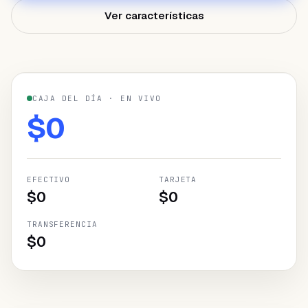
¿NECESITAS AYUDA?
Ver características
Habla con un especialista y diseña tu
plan.
Reservar demo
→
CAJA DEL DÍA · EN VIVO
$
0
EFECTIVO
TARJETA
$
0
$
0
TRANSFERENCIA
$
0