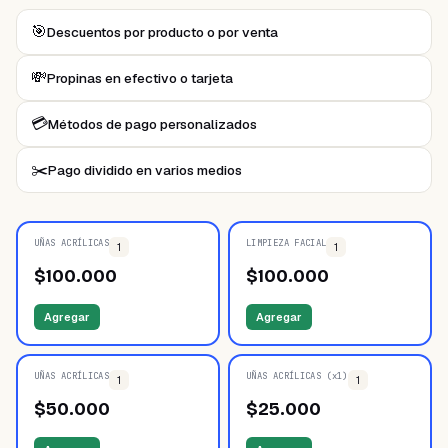
🎯
Descuentos por producto o por venta
💸
Propinas en efectivo o tarjeta
💳
Métodos de pago personalizados
✂️
Pago dividido en varios medios
UÑAS ACRÍLICAS
LIMPIEZA FACIAL
1
1
$
100.000
$
100.000
Agregar
Agregar
UÑAS ACRÍLICAS
UÑAS ACRÍLICAS (x1)
1
1
$
50.000
$
25.000