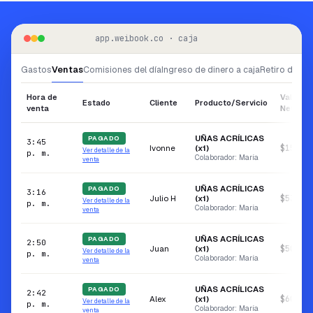
app.weibook.co · caja
Gastos
Ventas
Comisiones del día
Ingreso de dinero a caja
Retiro de di
Hora de
Valor
Estado
Cliente
Producto/Servicio
venta
Neto
UÑAS ACRÍLICAS
PAGADO
3:45
Ivonne
(x1)
$150.0
Ver detalle de la
p. m.
Colaborador: María
venta
UÑAS ACRÍLICAS
PAGADO
3:16
Julio H
(x1)
$53.00
Ver detalle de la
p. m.
Colaborador: María
venta
UÑAS ACRÍLICAS
PAGADO
2:50
Juan
(x1)
$50.00
Ver detalle de la
p. m.
Colaborador: María
venta
UÑAS ACRÍLICAS
PAGADO
2:42
Alex
(x1)
$60.00
Ver detalle de la
p. m.
Colaborador: María
venta