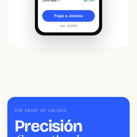
Corte fade × 1
$8,889
Paga a Jessica
Total
: $136.700
SIN HOJAS DE CÁLCULO
Precisión