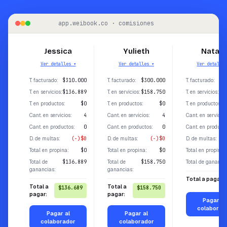
app.weibook.co · comisiones
Jessica
Yulieth
Natali
Ver detalles ▾
Ver detalles ▾
Ver detalle
T. facturado
:
$310.000
T. facturado
:
$300.000
T. facturado
:
T. en servicios
:
$136.889
T. en servicios
:
$158.750
T. en servicios
:
T. en productos
:
$0
T. en productos
:
$0
T. en productos
:
Cant. en servicios
:
4
Cant. en servicios
:
4
Cant. en servicios
Cant. en productos
:
0
Cant. en productos
:
0
Cant. en product
D. de multas
:
(-)$0
D. de multas
:
(-)$0
D. de multas
:
Total en propina
:
$0
Total en propina
:
$0
Total en propina
:
Total de
$136.889
Total de
$158.750
Total de gananci
ganancias
:
ganancias
:
Total a pagar:
Total a
Total a
$136.689
$158.750
pagar:
pagar:
Pagar al
colaborad
Pagar al
Pagar al
colaborador
colaborador