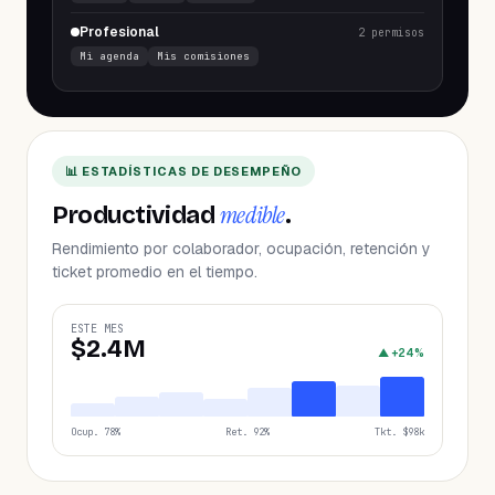
Profesional
2
permisos
Mi agenda
Mis comisiones
📊 ESTADÍSTICAS DE DESEMPEÑO
medible
Productividad
.
Rendimiento por colaborador, ocupación, retención y
ticket promedio en el tiempo.
ESTE MES
$2.4M
▲ +24%
Ocup. 78%
Ret. 92%
Tkt. $98k