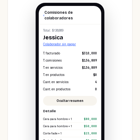
Comisiones de
‹
colaboradores
Total
: $136,889
Jessica
Colaborador sin pagar
T. facturado
$310,000
T. comisiones
$136,889
T. en servicios
$136,889
T. en productos
$0
Cant. en servicios
4
Cant. en productos
0
Ocultar resumen
Detalle
Cera para hombre × 1
$80,000
Cera para hombre × 1
$50,000
Corte fade × 1
$23,000