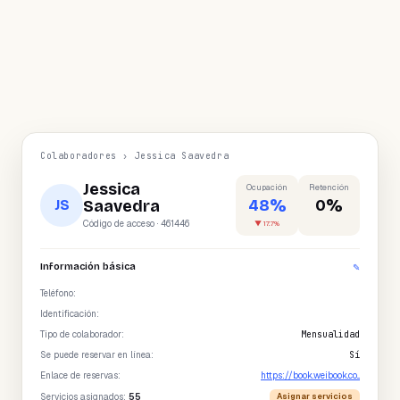
Colaboradores › Jessica Saavedra
Jessica
Ocupación
Retención
48%
0%
Saavedra
JS
Código de acceso · 461446
▼ 17.7%
Información básica
✎
Teléfono
:
Identificación
:
Tipo de colaborador
:
Mensualidad
Se puede reservar en línea
:
Sí
Enlace de reservas:
https://book.weibook.co...
Servicios asignados:
55
Asignar servicios