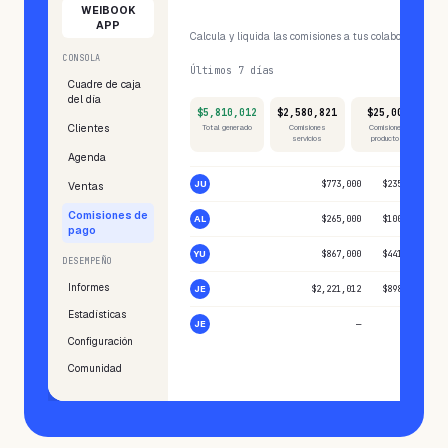
Proceso de pago
WEIBOOK
APP
Calcula y liquida las comisiones a tus colaboradores e
CONSOLA
Últimos 7 días
Cuadre de caja
del día
$5,810,012
$2,580,821
$25,000
$
Clientes
Total generado
Comisiones
Comisiones
To
servicios
productos
Agenda
JU
Juan va...
$773,000
$235,322
Ventas
Comisiones de
AL
Alex 2
$265,000
$100,000
pago
YU
Yulieth
$867,000
$441,650
DESEMPEÑO
Informes
JE
Jessica
$2,221,012
$898,648
Estadísticas
JE
Jessica Sa...
—
—
Configuración
Comunidad