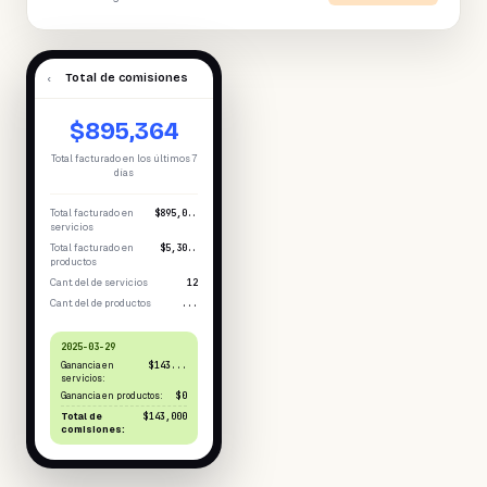
‹
Total de comisiones
$895,364
Total facturado en los últimos 7
días
Total facturado en
$895,0..
servicios
Total facturado en
$5,30..
productos
Cant. del de servicios
12
Cant. del de productos
...
2025-03-29
Ganancia en
$143...
servicios:
Ganancia en productos:
$0
Total de
$143,000
comisiones: