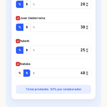
▲
%
$
%
:
▼
Juan Valderrama
✓
▲
%
$
%
:
▼
Yulieth
✓
▲
%
$
%
:
▼
Natalia
✓
▲
%
$
$
:
▼
Total promedio:
33
% por colaborador