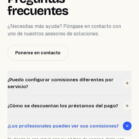
frecuentes
¿Necesitas más ayuda? Póngase en contacto con
uno de nuestros asesores de soluciones.
Ponerse en contacto
¿Puedo configurar comisiones diferentes por
servicio?
Sí. WeiBook permite configurar comisiones por profesional,
por categoría, por servicio individual o por producto.
¿Cómo se descuentan los préstamos del pago?
Combinas reglas según necesites.
Los préstamos registrados se descuentan automáticamente
del cálculo de comisión cuando liquidas. Puedes configurar el
¿Los profesionales pueden ver sus comisiones?
número de cuotas y WeiBook hace el seguimiento.