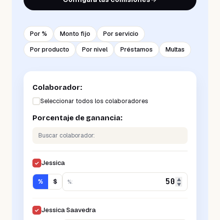
Por %
Monto fijo
Por servicio
Por producto
Por nivel
Préstamos
Multas
Colaborador:
Seleccionar todos los colaboradores
Porcentaje de ganancia:
Buscar colaborador:
Jessica
✓
▲
%
$
%
:
▼
Jessica Saavedra
✓