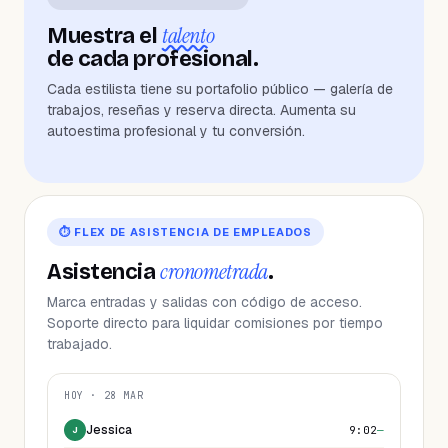
talento
Muestra el
de cada profesional.
Cada estilista tiene su portafolio público — galería de
trabajos, reseñas y reserva directa. Aumenta su
autoestima profesional y tu conversión.
Color rubio
Corte fade
Mechas
Uñas 5D
⏱ FLEX DE ASISTENCIA DE EMPLEADOS
cronometrada
Asistencia
.
Marca entradas y salidas con código de acceso.
Soporte directo para liquidar comisiones por tiempo
trabajado.
HOY · 28 MAR
Jessica
9:02
—
J