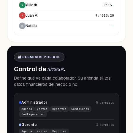
Yulieth
9:15
—
Y
Juan V.
9:45
13:20
J
Natalia
—
—
N
🔐 PERMISOS POR ROL
accesos
Control de
.
Define qué ve cada colaborador. Su agenda sí, los
datos financieros del negocio no.
Administrador
5
permisos
Agenda
Ventas
Reportes
Comisiones
Configuración
Gerente
3
permisos
Agenda
Ventas
Reportes