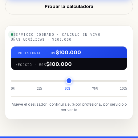
¿NECESITAS AYUDA?
Probar la calculadora
Habla con un especialista y diseña tu
plan.
Reservar demo
→
SERVICIO COBRADO · CÁLCULO EN VIVO
UÑAS ACRÍLICAS · $200.000
$100.000
PROFESIONAL
·
50
%
$100.000
NEGOCIO
·
50
%
0
%
25
%
50
%
75
%
100
%
Mueve el deslizador · configura el % por profesional, por servicio o
por venta