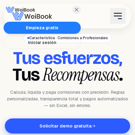
Características
Empieza gratis
Característica · Comisiones a Profesionales
Iniciar sesión
Planes
Tus esfuerzos,
Wanda
Recompensas
Tus
.
Blog
Calcula, liquida y paga comisiones con precisión. Reglas
personalizadas, transparencia total y pagos automatizados
WeiAcademy
— sin Excel, sin errores.
Contacto
Solicitar demo gratuita