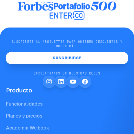
SUSCRÍBETE AL NEWSLETTER PARA OBTENER DESCUENTOS Y
MUCHO MÁS.
SUSCRIBIRSE
ENCUÉNTRANOS EN NUESTRAS REDES
Producto
Funcionalidades
Planes y precios
Academia Weibook