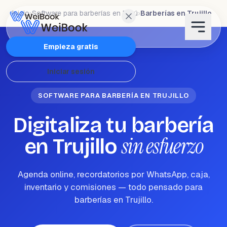
Inicio
›
Software para barberías en Perú
›
Barberías en Trujillo
Características
Empieza gratis
Iniciar sesión
Planes
SOFTWARE PARA BARBERÍA EN TRUJILLO
Wanda
Digitaliza tu barbería
Blog
sin esfuerzo
en Trujillo
WeiAcademy
Agenda online, recordatorios por WhatsApp, caja,
inventario y comisiones — todo pensado para
Contacto
barberías en Trujillo.