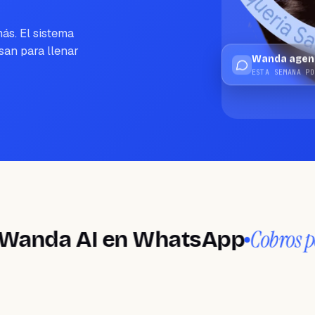
ás. El sistema
san para llenar
Wanda agend
ESTA SEMANA PO
Cobros por anti
a AI en WhatsApp