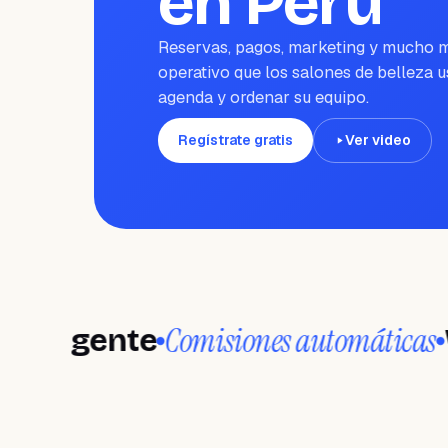
en Perú
Reservas, pagos, marketing y mucho m
operativo que los salones de belleza u
agenda y ordenar su equipo.
Regístrate gratis
Ver video
Comisiones automáticas
gente
Wand