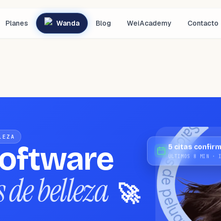
Planes
Wanda
Blog
WeiAcademy
Contacto
LEZA
software
5 citas confir
ÚLTIMOS 8 MIN · 
 de belleza
🚀