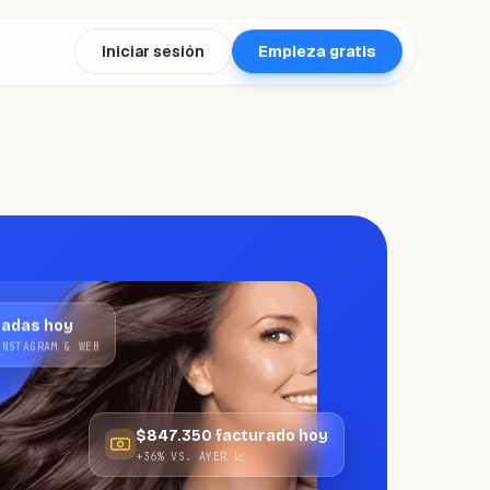
Iniciar sesión
Empieza gratis
madas hoy
INSTAGRAM & WEB
$847.350 facturado hoy
+36% VS. AYER 📈