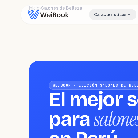
Inicio
›
Salones de Belleza
Características
WEIBOOK · EDICIÓN SALONES DE BEL
El mejor 
salones
para