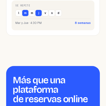
SE REPITE
l
m
m
j
v
s
d
Mar y Jue · 4:30 PM
8 semanas
Más que una
plataforma
de reservas online