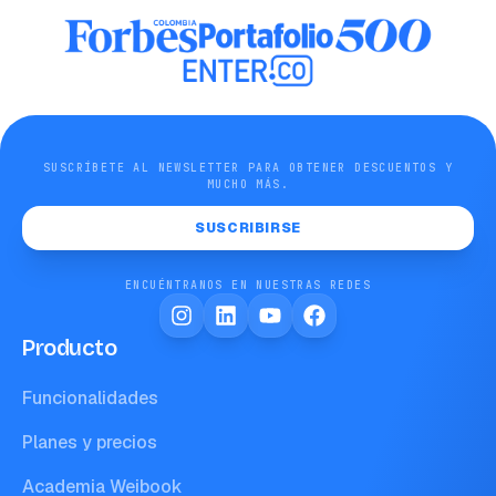
SUSCRÍBETE AL NEWSLETTER PARA OBTENER DESCUENTOS Y
MUCHO MÁS.
SUSCRIBIRSE
ENCUÉNTRANOS EN NUESTRAS REDES
Producto
Funcionalidades
Planes y precios
Academia Weibook