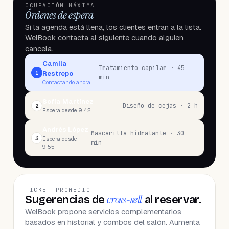
OCUPACIÓN MÁXIMA
Órdenes de espera
Si la agenda está llena, los clientes entran a la lista.
WeiBook contacta al siguiente cuando alguien
cancela.
Camila
Tratamiento capilar
·
45
1
Restrepo
min
Contactando ahora…
Sofía Martínez
Diseño de cejas
·
2 h
2
Espera desde
9:42
Andrés López
Mascarilla hidratante
·
30
3
Espera desde
min
9:55
TICKET PROMEDIO +
cross-sell
Sugerencias de
al reservar.
WeiBook propone servicios complementarios
basados en historial y combos del salón. Aumenta