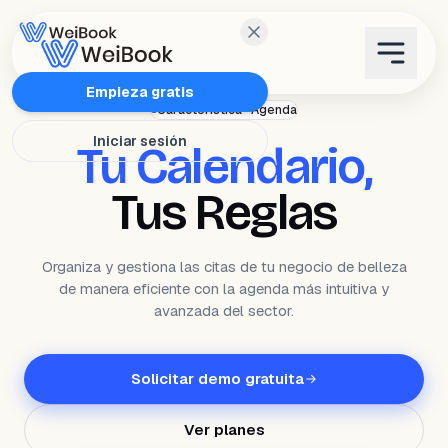
Características
Empieza gratis
Característica · Agenda
Iniciar sesión
Tu Calendario,
Planes
Tus Reglas
Wanda
Organiza y gestiona las citas de tu negocio de belleza
Blog
de manera eficiente con la agenda más intuitiva y
avanzada del sector.
WeiAcademy
Solicitar demo gratuita
Contacto
Ver planes