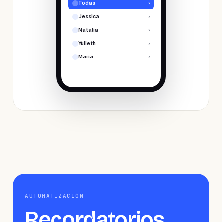
Todas
›
Jessica
›
Natalia
›
Yulieth
›
María
›
AUTOMATIZACIÓN
Recordatorios