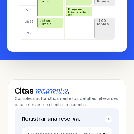
Servicio
Servicio
Breysen
Marc
15:00
Uñas Acrílicas
Servi
5D
Johan
17:00
16:00
Servicio
Servicio
17:00
recurrentes
Citas
.
Completa automáticamente los detalles relevantes
para reservas de clientes recurrentes.
Registrar una reserva:
×