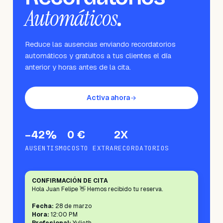
Automáticos
.
Reduce las ausencias enviando recordatorios
automáticos y gratuitos a tus clientes el día
anterior y horas antes de la cita.
Activa ahora
–42%
0 €
2X
AUSENTISMO
COSTO EXTRA
RECORDATORIOS
CONFIRMACIÓN DE CITA
Hola Juan Felipe 👋 Hemos recibido tu reserva.
Fecha:
28 de marzo
Hora:
12:00 PM