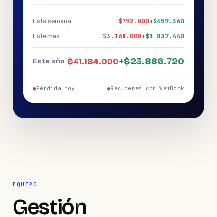
Esta semana
$792.000
+
$459.360
Este mes
$3.168.000
+
$1.837.440
+
$23.886.720
$41.184.000
Este año
●
Pérdida hoy
●
Recuperas con WeiBook
EQUIPO
Gestión