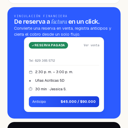
VINCULACIÓN FINANCIERA
factura
De reserva a
en un click.
Convierte una reserva en venta, registra anticipos y
cierra el cobro desde un solo flujo.
RESERVA PAGADA
Ver venta
Yanely Contreras
Tel · 829 365 5712
2:30 p. m.
–
3:00 p. m.
●
Uñas Acrílicas 5D
⏱
30 min · Jessica S.
Anticipo
$45.000 / $90.000