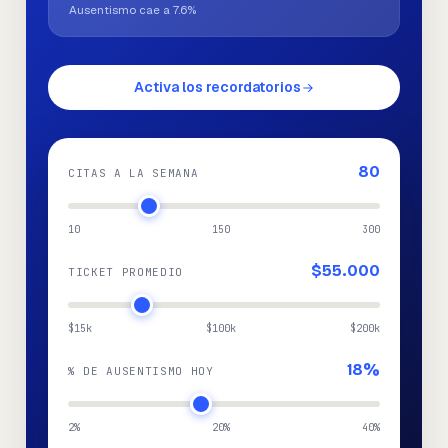
Ausentismo cae a
7.6
%
Activa los recordatorios
80
CITAS A LA SEMANA
10
150
300
$55.000
TICKET PROMEDIO
$15k
$100k
$200k
18
%
% DE AUSENTISMO HOY
2%
20%
40%