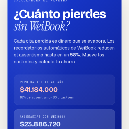
CALCULADORA DE PÉRDIDA
¿Cuánto pierdes
sin WeiBook?
Cada cita perdida es dinero que se evapora. Los
recordatorios automáticos de WeiBook reducen
el ausentismo hasta en un
58%
. Mueve los
controles y calcula tu ahorro.
PÉRDIDA ACTUAL AL AÑO
$41.184.000
18
% de ausentismo ·
80
citas/sem
AHORRARÍAS CON WEIBOOK
$23.886.720