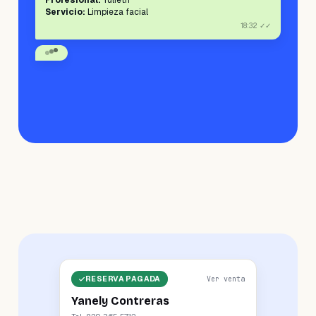
Profesional:
Yulieth
Servicio:
Limpieza facial
18:32 ✓✓
RECORDATORIO DE CITA
Recuerda tu cita mañana 28-03 a las 12:00 PM con
Yulieth.
11:30 ✓✓
RESERVA PAGADA
Ver venta
Yanely Contreras