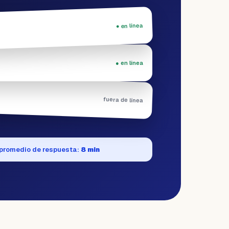
● en línea
● en línea
fuera de línea
promedio de respuesta:
8 min