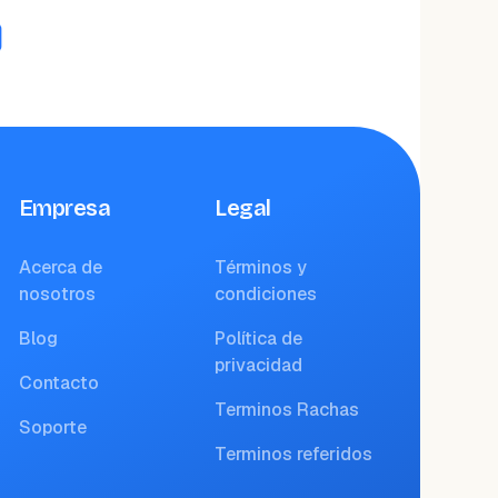
Empresa
Legal
Acerca de
Términos y
nosotros
condiciones
Blog
Política de
privacidad
Contacto
Terminos Rachas
Soporte
Terminos referidos