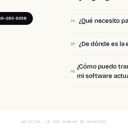
989-283-9258
¿Qué necesito pa
04
¿De dónde es la
05
¿Cómo puedo tran
06
mi software actu
NOTICIAS, LO QUE HABLAN DE NOSOTROS