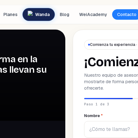
Planes
Wanda
Blog
WeiAcademy
Contacto
Comienza tu experiencia ·
rma en la
¡Comien
s llevan su
Nuestro equipo de asesor
mostrarte de forma perso
ofrecerte.
Paso 1 de 3
Nombre
*