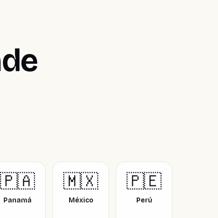
nde
🇵🇦
🇲🇽
🇵🇪
Panamá
México
Perú