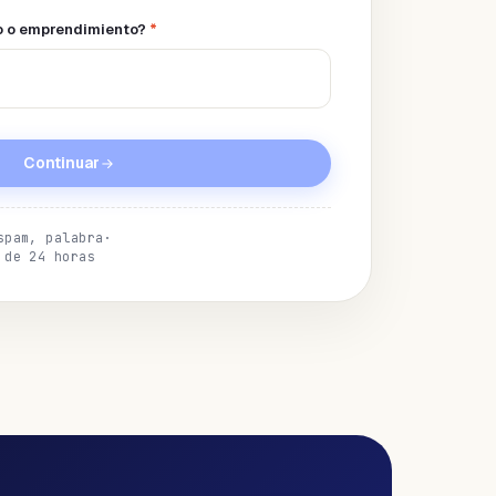
o o emprendimiento?
*
Continuar
spam, palabra
·
 de 24 horas