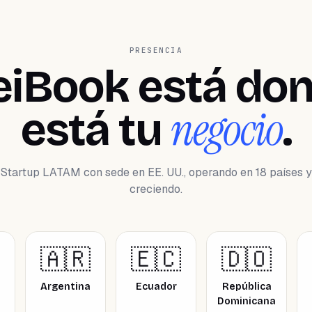
PRESENCIA
iBook está do
negocio
está tu
.
Startup LATAM con sede en EE. UU., operando en 18 países y
creciendo.
🇦🇷
🇪🇨
🇩🇴
Argentina
Ecuador
República
Dominicana