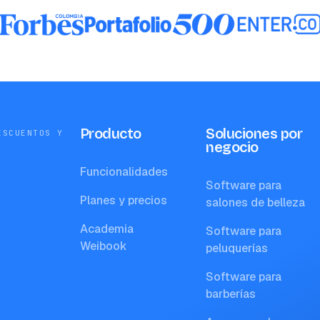
Producto
Soluciones por
ESCUENTOS Y
negocio
Funcionalidades
Software para
Planes y precios
salones de belleza
Academia
Software para
Weibook
peluquerías
Software para
barberías