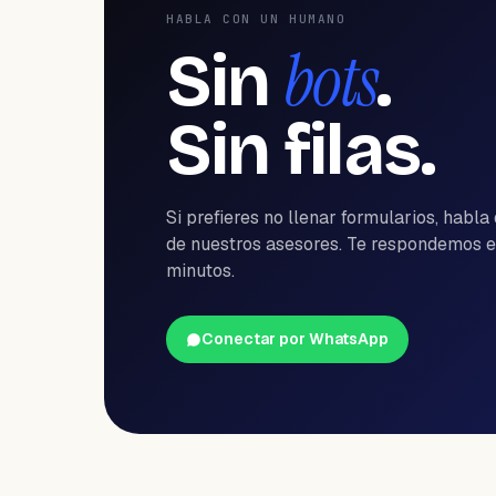
HABLA CON UN HUMANO
bots
Sin
.
Sin filas.
Si prefieres no llenar formularios, habla
de nuestros asesores. Te respondemos 
minutos.
Conectar por WhatsApp