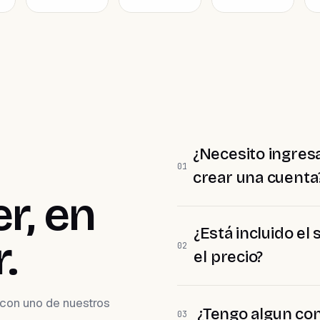
¿Necesito ingresa
01
crear una cuenta
r, en
¿Está incluido el
.
02
el precio?
con uno de nuestros
¿Tengo algun co
03