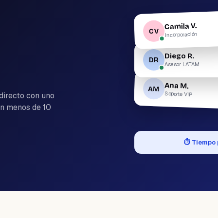
Camila V.
CV
Incorporación
Diego R.
DR
Asesor LATAM
Ana M.
AM
Soporte VIP
 directo con uno
en menos de 10
⏱
Tiempo 