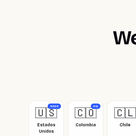
We
SEDE
HQ
🇺🇸
🇨🇴
🇨🇱
Estados
Colombia
Chile
Unidos