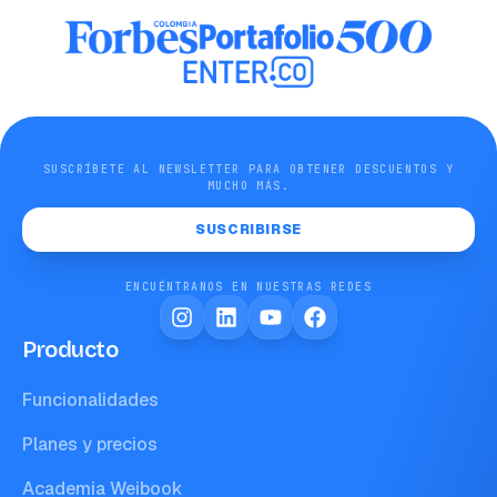
SUSCRÍBETE AL NEWSLETTER PARA OBTENER DESCUENTOS Y
MUCHO MÁS.
SUSCRIBIRSE
ENCUÉNTRANOS EN NUESTRAS REDES
Producto
Funcionalidades
Planes y precios
Academia Weibook