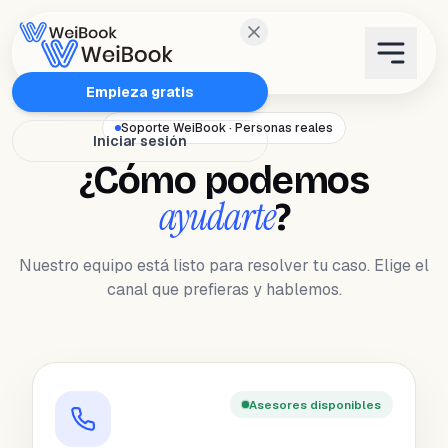
Características
Empieza gratis
Soporte WeiBook · Personas reales
Iniciar sesión
Planes
¿Cómo podemos
ayudarte
?
Wanda
Nuestro equipo está listo para resolver tu caso. Elige el
Blog
canal que prefieras y hablemos.
WeiAcademy
Contacto
Asesores disponibles