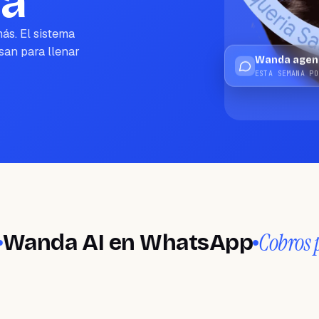
á
ás. El sistema
san para llenar
Wanda agend
ESTA SEMANA PO
Cobros por an
a AI en WhatsApp