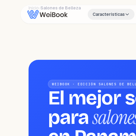
Inicio
›
Salones de Belleza
Características
WEIBOOK · EDICIÓN SALONES DE BEL
El mejor 
salones
para