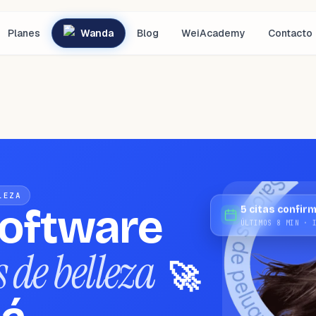
Planes
Wanda
Blog
WeiAcademy
Contacto
LEZA
software
5 citas confir
ÚLTIMOS 8 MIN · 
 de belleza
🚀