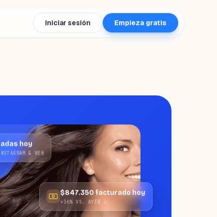
Iniciar sesión
Empieza gratis
madas hoy
INSTAGRAM & WEB
$847.350 facturado hoy
+36% VS. AYER 📈