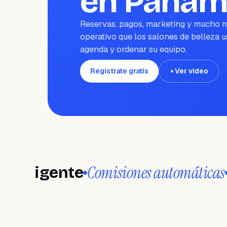
en Panam
Reservas, pagos, marketing y mucho m
operativo que los salones de belleza u
agenda y ordenar su equipo.
Regístrate gratis
Ver video
Comisiones automáticas
igente
Wand