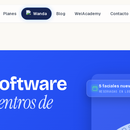
Planes
Wanda
Blog
WeiAcademy
Contacto
software
5 faciales nue
RESERVADAS EN LO
entros de