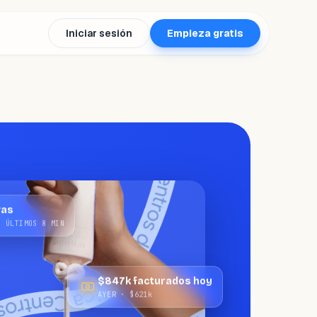
Iniciar sesión
Empieza gratis
vas
S ÚLTIMOS 8 MIN
$847k facturados hoy
AYER · $621k