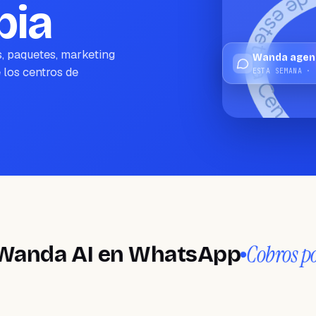
bia
, paquetes, marketing
Wanda agend
 los centros de
ESTA SEMANA · 
Cobros por anti
a AI en WhatsApp