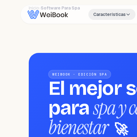
Inicio
›
Software Para Spa
Características
WEIBOOK · EDICIÓN SPA
El mejor 
spa y c
para
bienestar
🚀