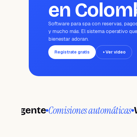
en Colom
Software para spa con reservas, pagos
y mucho más. El sistema operativo que
bienestar adoran.
Regístrate gratis
Ver video
Comisiones automáticas
gente
Wand