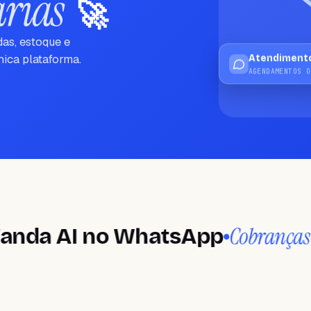
rias
🚀
das, estoque e
ica plataforma.
Atendiment
AGENDAMENTOS O
Cobranças anteci
AI no WhatsApp