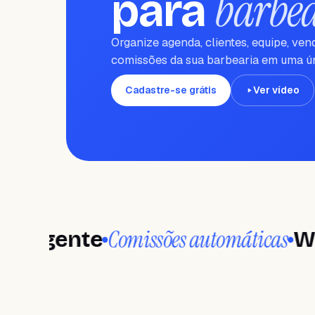
barbea
para
Organize agenda, clientes, equipe, ven
comissões da sua barbearia em uma ún
Cadastre-se grátis
Ver vídeo
Comissões automáticas
gente
Wanda 