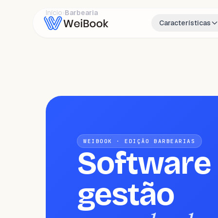
Início
›
Barbearia
Características
WEIBOOK · EDIÇÃO BARBEARIAS
Software
gestão