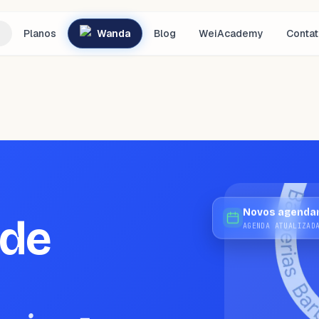
Planos
Wanda
Blog
WeiAcademy
Conta
Novos agenda
 de
AGENDA ATUALIZAD