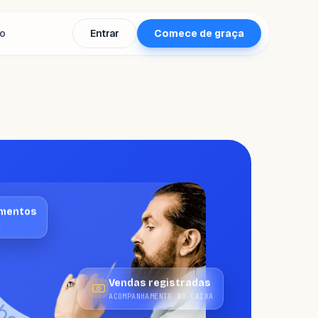
to
Entrar
Comece de graça
mentos
A
Vendas registradas
ACOMPANHAMENTO NO CAIXA