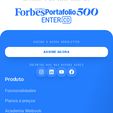
ASSINE A NOSSA NEWSLETTER
ASSINE AGORA
ENCONTRE-NOS NAS NOSSAS REDES
Produto
Funcionalidades
Planos e preços
Academia Weibook