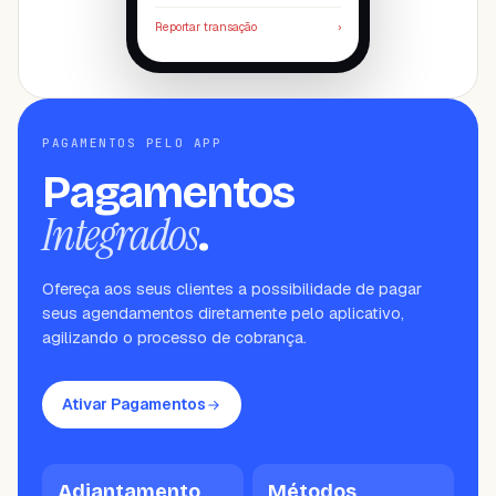
Reportar transação
›
PAGAMENTOS PELO APP
Pagamentos
Integrados
.
Ofereça aos seus clientes a possibilidade de pagar
seus agendamentos diretamente pelo aplicativo,
agilizando o processo de cobrança.
Ativar Pagamentos
Adiantamento
Métodos