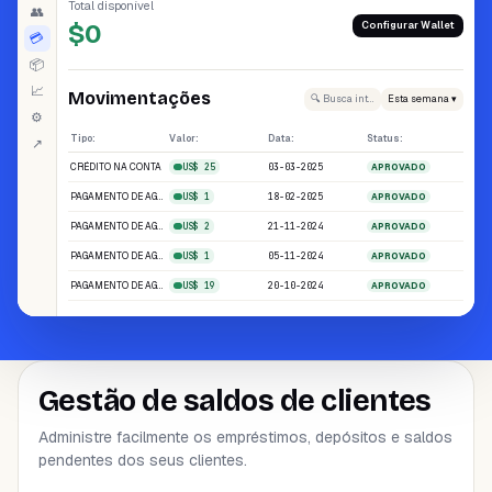
Total disponível
👥
Configurar Wallet
$0
💳
📦
📈
Movimentações
🔍 Busca inteligente
Esta semana ▾
⚙
Tipo:
Valor:
Data:
Status:
↗
CRÉDITO NA CONTA
03-03-2025
US$ 25
APROVADO
PAGAMENTO DE AGENDAMENTO
18-02-2025
US$ 1
APROVADO
PAGAMENTO DE AGENDAMENTO
21-11-2024
US$ 2
APROVADO
PAGAMENTO DE AGENDAMENTO
05-11-2024
US$ 1
APROVADO
PAGAMENTO DE AGENDAMENTO
20-10-2024
US$ 19
APROVADO
Gestão de saldos de clientes
Administre facilmente os empréstimos, depósitos e saldos
pendentes dos seus clientes.