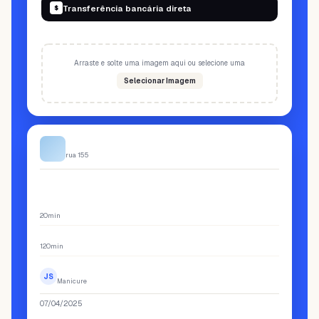
Transferência bancária direta
$
Anexar comprovante de transferência
Arraste e solte uma imagem aqui ou selecione uma
Selecionar Imagem
Weibook App
rua 155
Resumo
LIMPEZA FACIAL
US$ 75
20min
UNHAS ACRÍLICAS
US$ 25
120min
Jessica Saavedra
JS
Manicure
07/04/2025
14:30