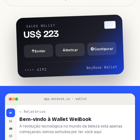
PRECISA DE AJUDA?
Fale com um especialista e desenhe o
seu plano.
Reservar demo
→
SALDO WALLET
US$ 223
⚙
Configurar
↓
Retirar
↑
Enviar
WeiBook Wallet
•••• 4192
app.weibook.co · wallet
← Relatórios
W
Bem-vindo à Wallet WeiBook
📊
A revolução tecnológica no mundo da beleza está apenas
💼
começando, somos sortudos por ter você aqui
📅