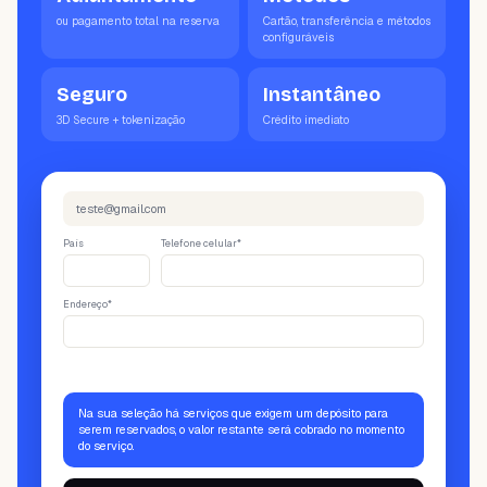
ou pagamento total na reserva
Cartão, transferência e métodos
configuráveis
Seguro
Instantâneo
3D Secure + tokenização
Crédito imediato
teste@gmail.com
País
Telefone celular*
55
3111234567
Endereço*
rua teste 1
Informações de pagamento
Na sua seleção há serviços que exigem um depósito para
serem reservados, o valor restante será cobrado no momento
do serviço.