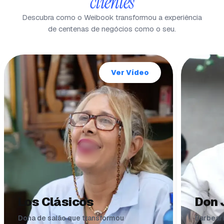
clientes
Descubra como o Weibook transformou a experiência
de centenas de negócios como o seu.
Ver Vídeo
Los Clásicos
Don 
Dona de salão que transformou
Barbeari