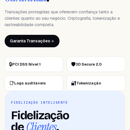
Transações protegidas que oferecem confiança tanto a
clientes quanto ao seu negócio. Criptografia, tokenização e
rastreabilidade completa.
Garanta Transações
🔒
🛡
PCI DSS Nível 1
3D Secure 2.0
📑
🔐
Logs auditáveis
Tokenização
FIDELIZAÇÃO INTELIGENTE
Fidelização
Clientes
de
.