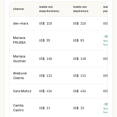
Saldo em
Saldo em
Saldo
Cliente:
empréstimos:
depósitos:
pendente
dev-mara
US$ 210
US$ 210
US$ 0
-US$ 28
Mariana
US$ 55
US$ 83
Tem saldo a
PRUEBA
favor
Mariana
US$ 140
US$ 140
US$ 0
Guzman
Weibook
US$ 133
US$ 133
US$ 0
Cliente
Sara Muñoz
US$ 436
US$ 436
US$ 0
-US$ 19
Camila
US$ 13
US$ 32
Tem saldo a
Castro
favor