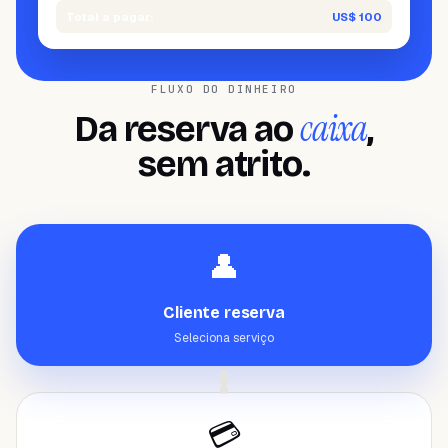
Total a pagar:
US$ 100
FLUXO DO DINHEIRO
caixa
Da reserva ao
,
sem atrito.
👤
Cliente reserva
Seleciona serviço
💳