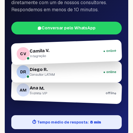
diretamente com um de nossos consultores.
Respondemos em menos de 10 minutos.
Conversar pelo WhatsApp
Camila V.
● online
CV
Integração
Diego R.
DR
● online
Consultor LATAM
Ana M.
AM
offline
Suporte VIP
⏱
Tempo médio de resposta:
8 min