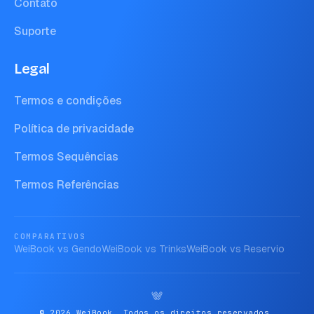
Contato
Suporte
Legal
Termos e condições
Política de privacidade
Termos Sequências
Termos Referências
COMPARATIVOS
WeiBook vs
Gendo
WeiBook vs
Trinks
WeiBook vs
Reservio
© 2026 WeiBook. Todos os direitos reservados.