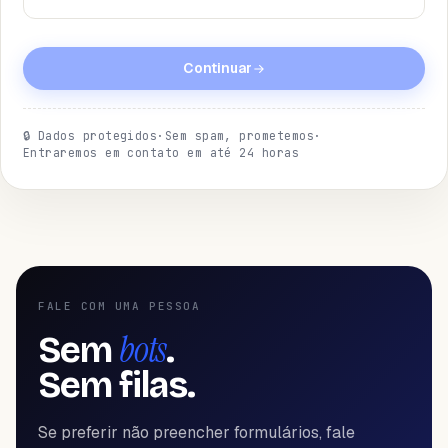
Continuar
🔒
Dados protegidos
·
Sem spam, prometemos
·
Entraremos em contato em até 24 horas
FALE COM UMA PESSOA
bots
Sem
.
Sem filas.
Se preferir não preencher formulários, fale