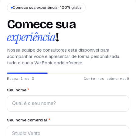
PRECISA DE AJUDA?
Fale com um especialista e desenhe o
Comece sua experiência · 100% grátis
seu plano.
Reservar demo
→
Comece sua
experiência
!
Nossa equipe de consultores está disponível para
acompanhar você e apresentar de forma personalizada
tudo o que a WeiBook pode oferecer.
Etapa 1 de 3
Conte-nos sobre você
Seu nome
*
Seu nome comercial
*