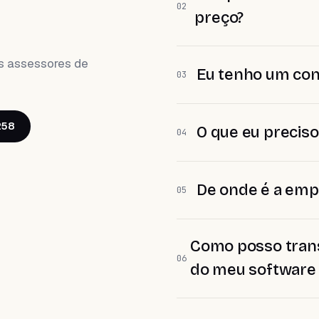
02
preço?
s assessores de
Eu tenho um cont
03
258
O que eu preciso
04
De onde é a emp
05
Como posso trans
06
do meu software 