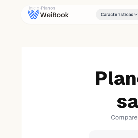
Início
›
Planos
Características
Plan
sa
Compare 