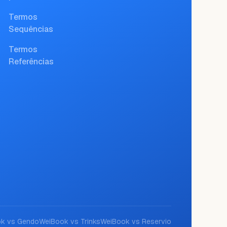
Termos
Sequências
Termos
Referências
ok vs
Gendo
WeiBook vs
Trinks
WeiBook vs
Reservio