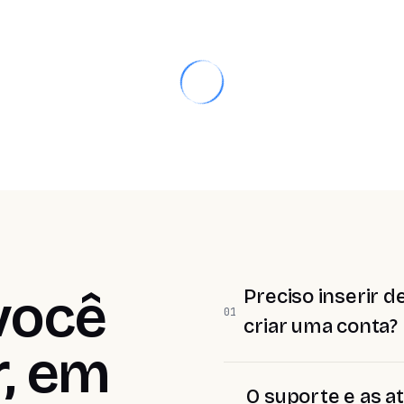
você
Preciso inserir 
01
criar uma conta?
r, em
O suporte e as at