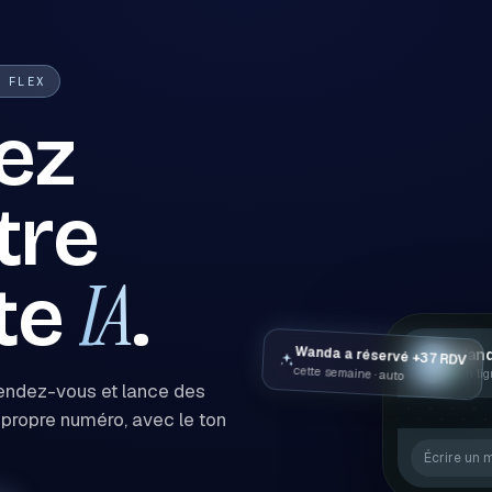
 FLEX
ez
otre
IA
te
.
Wanda a réservé +37 RDV
Wand
W
cette semaine · auto
en li
rendez-vous et lance des
propre numéro, avec le ton
Écrire un 