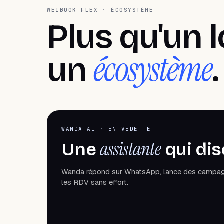
WEIBOOK FLEX · ÉCOSYSTÈME
Plus qu'un l
écosystème
un
.
WANDA AI · EN VEDETTE
assistante
Une
qui dis
Wanda répond sur WhatsApp, lance des campag
les RDV sans effort.