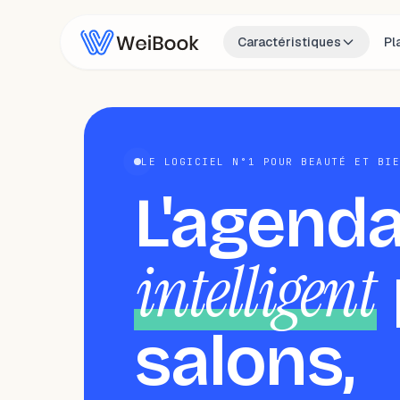
Caractéristiques
Pl
LE LOGICIEL N°1 POUR BEAUTÉ ET BI
L'agend
intelligent
salons,