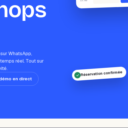
hops
:00
13
 sur WhatsApp,
 temps réel. Tout sur
ité.
Réservation confirmée
 démo en direct