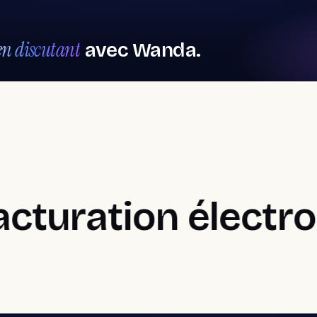
en discutant
avec Wanda.
ciel pour barbiers
Logiciel pour spa
es, Salons de manucure
rbiers
Centres
esthétiques
nticité dans chaque détail
Votre meilleure version, tous 
ration électroniq
jours