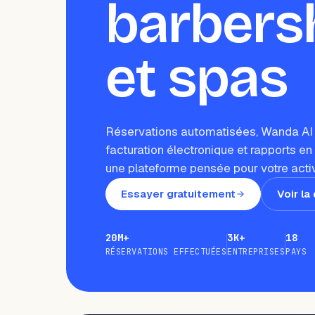
barbers
et spas
Réservations automatisées, Wanda AI
facturation électronique et rapports en
une plateforme pensée pour votre activ
Essayer gratuitement
Voir la
20M+
3K+
18
RÉSERVATIONS EFFECTUÉES
ENTREPRISES
PAYS