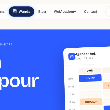
ans
Wanda
Blog
WeiAcademy
Contact
EN-ÊTRE
a
Auj.
·
Agenda
lundi 19 mai
Sofía
pour
COUPE
:00
9
C
:00
10
:00
11
COULEUR
:00
12