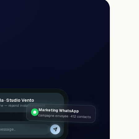
a · Studio Vento
gne — répond instantanément
Marketing WhatsApp
campagne envoyée · 412 contacts
message…