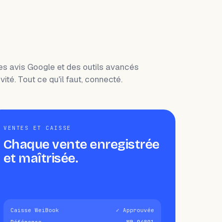
les avis Google et des outils avancés
ité. Tout ce qu'il faut, connecté.
VENTES ET CAISSE
Chaque vente enregistrée
et maîtrisée.
Caisse WeiBook
✓ Approuvée