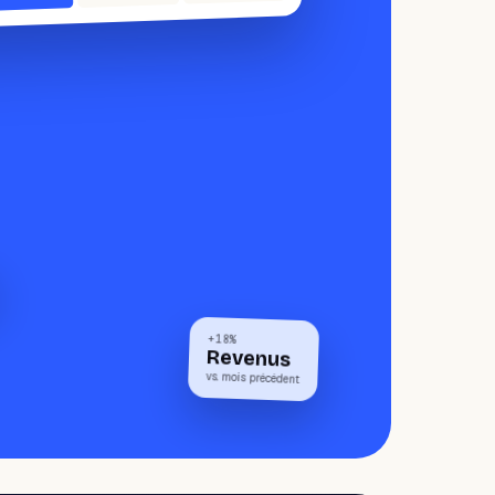
+18%
Revenus
vs. mois précédent