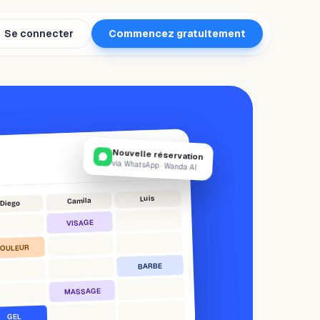
Se connecter
Commencez gratuitement
Nouvelle réservation
via WhatsApp · Wanda AI
Luis
Camila
Diego
VISAGE
OULEUR
BARBE
MASSAGE
GEL