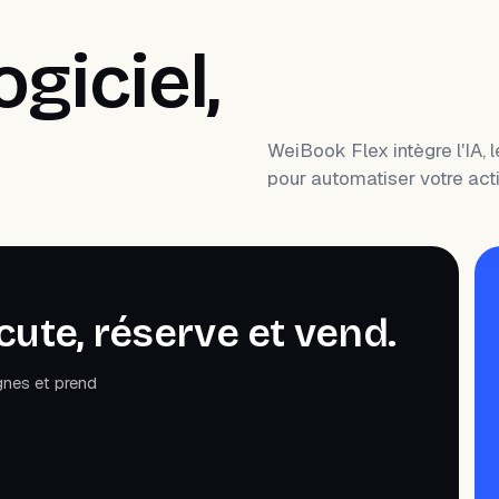
ogiciel,
WeiBook Flex intègre l'IA, 
pour automatiser votre activ
cute, réserve et vend.
nes et prend