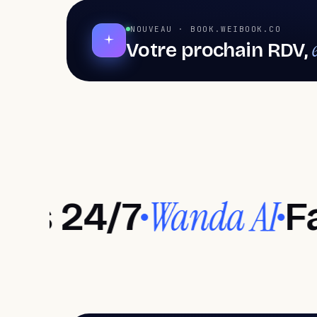
NOUVEAU · BOOK.WEIBOOK.CO
Votre prochain RDV,
Logiciel pour salons
Logi
Salons de coiffure, Barbiers, Centres esthétiqu
Salons de
Ba
coiffure
Transformez les styles, définissez
Authe
Wanda AI
24/7
Factu
les tendances